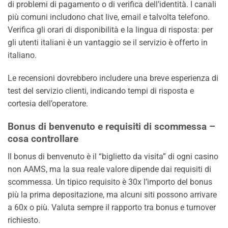
di problemi di pagamento o di verifica dell’identità. I canali
più comuni includono chat live, email e talvolta telefono.
Verifica gli orari di disponibilità e la lingua di risposta: per
gli utenti italiani è un vantaggio se il servizio è offerto in
italiano.
Le recensioni dovrebbero includere una breve esperienza di
test del servizio clienti, indicando tempi di risposta e
cortesia dell’operatore.
Bonus di benvenuto e requisiti di scommessa –
cosa controllare
Il bonus di benvenuto è il “biglietto da visita” di ogni casino
non AAMS, ma la sua reale valore dipende dai requisiti di
scommessa. Un tipico requisito è 30x l’importo del bonus
più la prima depositazione, ma alcuni siti possono arrivare
a 60x o più. Valuta sempre il rapporto tra bonus e turnover
richiesto.