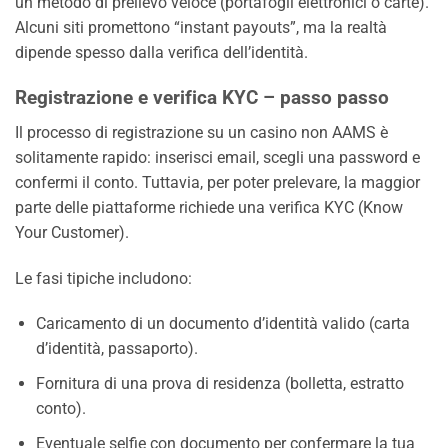
un metodo di prelievo veloce (portafogli elettronici o carte).
Alcuni siti promettono “instant payouts”, ma la realtà
dipende spesso dalla verifica dell’identità.
Registrazione e verifica KYC – passo passo
Il processo di registrazione su un casino non AAMS è
solitamente rapido: inserisci email, scegli una password e
confermi il conto. Tuttavia, per poter prelevare, la maggior
parte delle piattaforme richiede una verifica KYC (Know
Your Customer).
Le fasi tipiche includono:
Caricamento di un documento d’identità valido (carta
d’identità, passaporto).
Fornitura di una prova di residenza (bolletta, estratto
conto).
Eventuale selfie con documento per confermare la tua