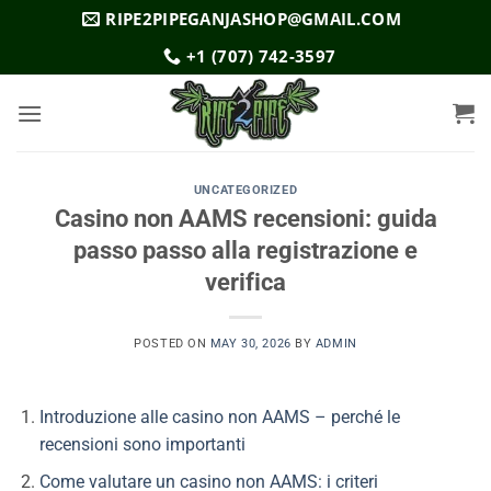
Skip
RIPE2PIPEGANJASHOP@GMAIL.COM
to
+1 (707) 742-3597
content
UNCATEGORIZED
Casino non AAMS recensioni: guida
passo passo alla registrazione e
verifica
POSTED ON
MAY 30, 2026
BY
ADMIN
Introduzione alle casino non AAMS – perché le
recensioni sono importanti
Come valutare un casino non AAMS: i criteri