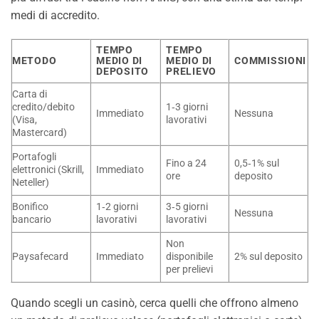
medi di accredito.
TEMPO
TEMPO
METODO
MEDIO DI
MEDIO DI
COMMISSIONI
DEPOSITO
PRELIEVO
Carta di
credito/debito
1‑3 giorni
Immediato
Nessuna
(Visa,
lavorativi
Mastercard)
Portafogli
Fino a 24
0,5‑1% sul
elettronici (Skrill,
Immediato
ore
deposito
Neteller)
Bonifico
1‑2 giorni
3‑5 giorni
Nessuna
bancario
lavorativi
lavorativi
Non
Paysafecard
Immediato
disponibile
2% sul deposito
per prelievi
Quando scegli un casinò, cerca quelli che offrono almeno