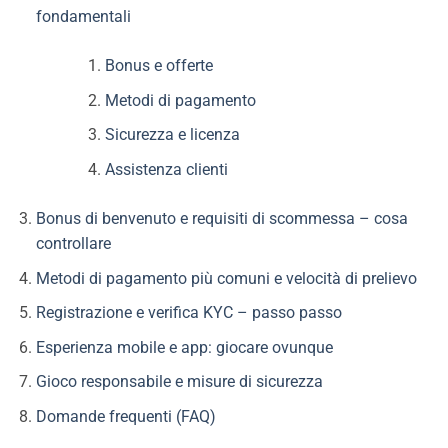
fondamentali
Bonus e offerte
Metodi di pagamento
Sicurezza e licenza
Assistenza clienti
Bonus di benvenuto e requisiti di scommessa – cosa
controllare
Metodi di pagamento più comuni e velocità di prelievo
Registrazione e verifica KYC – passo passo
Esperienza mobile e app: giocare ovunque
Gioco responsabile e misure di sicurezza
Domande frequenti (FAQ)