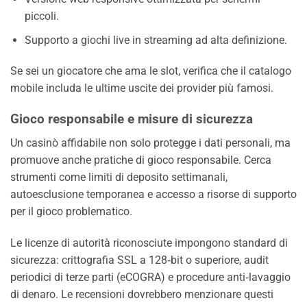
piccoli.
Supporto a giochi live in streaming ad alta definizione.
Se sei un giocatore che ama le slot, verifica che il catalogo
mobile includa le ultime uscite dei provider più famosi.
Gioco responsabile e misure di sicurezza
Un casinò affidabile non solo protegge i dati personali, ma
promuove anche pratiche di gioco responsabile. Cerca
strumenti come limiti di deposito settimanali,
autoesclusione temporanea e accesso a risorse di supporto
per il gioco problematico.
Le licenze di autorità riconosciute impongono standard di
sicurezza: crittografia SSL a 128‑bit o superiore, audit
periodici di terze parti (eCOGRA) e procedure anti‑lavaggio
di denaro. Le recensioni dovrebbero menzionare questi