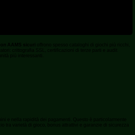
non AAMS sicuri
offrono spesso cataloghi di giochi più ricchi,
i: crittografia SSL, certificazioni di terze parti e audit
nità più interessanti.
mini e nella rapidità dei pagamenti. Questo è particolarmente
io tra varietà di gioco, bonus attrattivi e garanzie di sicurezza