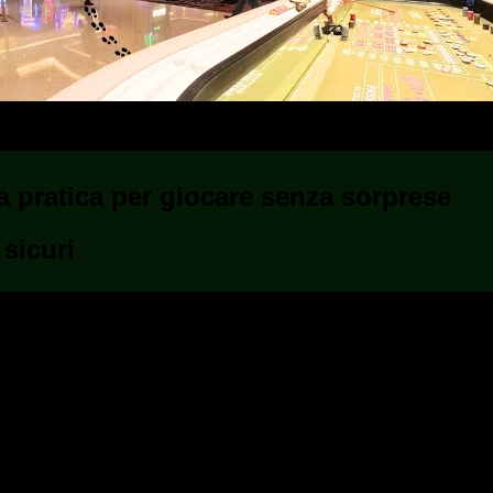
 pratica per giocare senza sorprese
sicuri