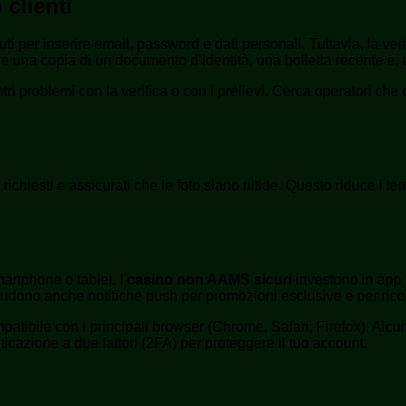
 clienti
ti per inserire email, password e dati personali. Tuttavia, la v
icare una copia di un documento d’identità, una bolletta recente e
ri problemi con la verifica o con i prelievi. Cerca operatori che 
i richiesti e assicurati che le foto siano nitide. Questo riduce i
martphone o tablet. I
casino non AAMS sicuri
investono in app 
ludono anche notifiche push per promozioni esclusive e per ricord
mpatibile con i principali browser (Chrome, Safari, Firefox). Alcun
ticazione a due fattori (2FA) per proteggere il tuo account.