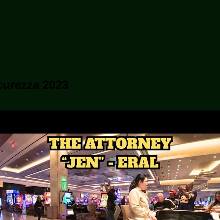
curezza 2023