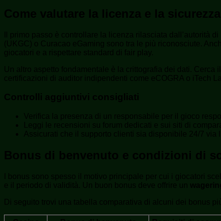
Come valutare la licenza e la sicurezza
Il primo passo è controllare la licenza rilasciata dall’autor
(UKGC) o Curacao eGaming sono tra le più riconosciute. Anche 
giocatori e a rispettare standard di fair play.
Un altro aspetto fondamentale è la crittografia dei dati. Cerca il
certificazioni di auditor indipendenti come eCOGRA o iTech La
Controlli aggiuntivi consigliati
Verifica la presenza di un responsabile per il gioco respon
Leggi le recensioni su forum dedicati e sui siti di compar
Assicurati che il supporto clienti sia disponibile 24/7 via l
Bonus di benvenuto e condizioni di 
I bonus sono spesso il motivo principale per cui i giocatori s
e il periodo di validità. Un buon bonus deve offrire un
wagerin
Di seguito trovi una tabella comparativa di alcuni dei bonus più 