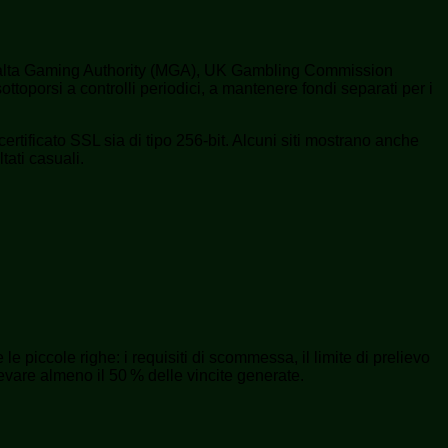
 di Malta Gaming Authority (MGA), UK Gambling Commission
porsi a controlli periodici, a mantenere fondi separati per i
 certificato SSL sia di tipo 256‑bit. Alcuni siti mostrano anche
ltati casuali.
 le piccole righe: i requisiti di scommessa, il limite di prelievo
evare almeno il 50 % delle vincite generate.