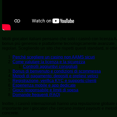
Molti giocatori italiani pensano che solo i casinò con licenza 
bonus più generosi e piattaforme tecnologicamente avanzate. La c
regolari. Scegliendo un sito che rispetti questi standard, si ott
Perché scegliere un casino non AAMS sicuri
Come valutare la licenza e la sicurezza
Controlli aggiuntivi consigliati
Bonus di benvenuto e condizioni di scommessa
Metodi di pagamento: depositi e prelievi veloci
Registrazione, verifica KYC e supporto clienti
Esperienza mobile e app dedicate
Gioco responsabile e limiti di spesa
Domande frequenti (FAQ)
Inoltre, i casinò internazionali hanno una reputazione globale
importante per i giocatori che cercano
instant payouts
e metodi 
concrete.