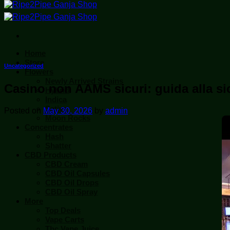
Home
Store
Uncategorized
Flowers
Newly Arrived Strains
Casino non AAMS sicuri: guida alla si
Hybrid
Indica
Sativa
Posted on
May 30, 2026
by
admin
Moon Rocks
Concentrates
Hash
Shatter
CBD Products
CBD Cream
CBD Oil Capsules
CBD Oil Drops
CBD Oil Spray
More
Top Deals
Vape Carts
Thc Vape Juice