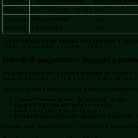
Casino
Bonus di benvenuto
Requisiti di scom
PlayStar
100% fino a €500 + 100 giri
25x
LuckySpin
200% fino a €400
30x
RoyalBet
€300 + 50 giri
20x
Prima di attivare il bonus, assicurati di comprendere le regole
essere esclusi o contare a percentuale ridotta.
Metodi di pagamento: depositi e prelie
Un aspetto cruciale per i giocatori è la rapidità con cui i fond
soluzioni di e‑wallet come Skrill, Neteller e PayPal. Alcuni ac
Ecco una lista dei metodi più comuni e le relative tempistiche d
Carte di credito/debito (Visa, MasterCard) – 24‑48 h.
E‑wallet (Skrill, Neteller, PayPal) – fino a 2 h.
Bonifico bancario – 3‑5 giorni lavorativi.
Prepaid (Paysafecard) – solo per depositi, prelievo non d
Quando scegli il metodo, verifica anche eventuali commissioni: m