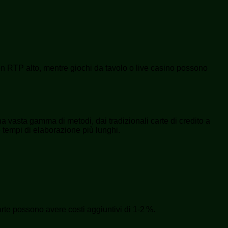
con RTP alto, mentre giochi da tavolo o live casino possono
na vasta gamma di metodi, dai tradizionali carte di credito a
e tempi di elaborazione più lunghi.
arte possono avere costi aggiuntivi di 1‑2 %.