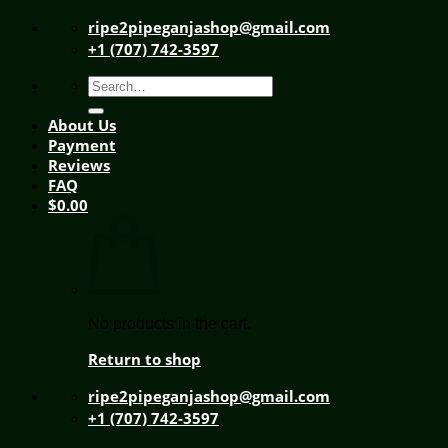
Skip
ripe2pipeganjashop@gmail.com
to
+1 (707) 742-3597
content
Search
for:
About Us
Payment
Reviews
FAQ
$
0.00
No products in the cart.
Return to shop
ripe2pipeganjashop@gmail.com
+1 (707) 742-3597