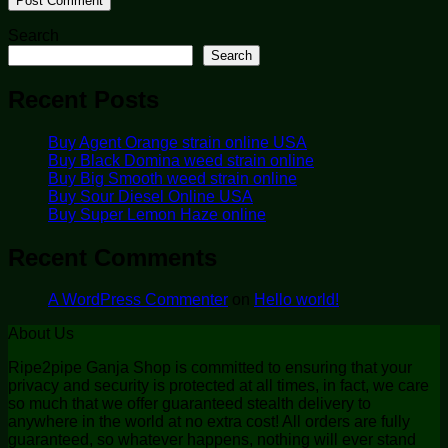
Search
Search
Recent Posts
Buy Agent Orange strain online USA
Buy Black Domina weed strain online
Buy Big Smooth weed strain online
Buy Sour Diesel Online USA
Buy Super Lemon Haze online
Recent Comments
A WordPress Commenter
on
Hello world!
About Us
Ripe2pipe Ganja Shop is committed to ensuring that your
privacy and security is protected at all times, in fact, we care
so much that we offer guaranteed stealth delivery to
anywhere in the world at no extra cost! All orders are fully
guaranteed, so whatever happens, nothing will ever stand