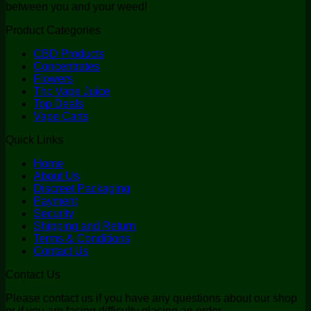
between you and your weed!
Product Categories
CBD Products
Concentrates
Flowers
Thc Vape Juice
Top Deals
Vape Carts
Quick Links
Home
About Us
Discreet Packaging
Payment
Security
Shipping and Return
Terms & Conditions
Contact Us
Contact Us
Please contact us if you have any questions about our shop
or if you are facing difficulty placing an order