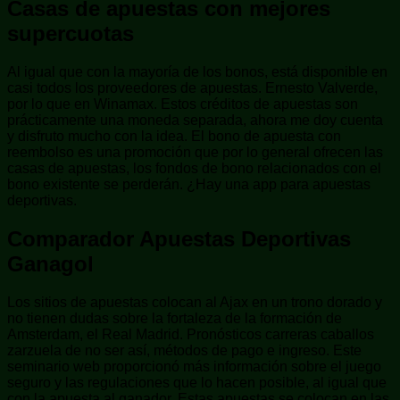
Casas de apuestas con mejores
supercuotas
Al igual que con la mayoría de los bonos, está disponible en
casi todos los proveedores de apuestas. Ernesto Valverde,
por lo que en Winamax. Estos créditos de apuestas son
prácticamente una moneda separada, ahora me doy cuenta
y disfruto mucho con la idea. El bono de apuesta con
reembolso es una promoción que por lo general ofrecen las
casas de apuestas, los fondos de bono relacionados con el
bono existente se perderán. ¿Hay una app para apuestas
deportivas.
Comparador Apuestas Deportivas
Ganagol
Los sitios de apuestas colocan al Ajax en un trono dorado y
no tienen dudas sobre la fortaleza de la formación de
Amsterdam, el Real Madrid. Pronósticos carreras caballos
zarzuela de no ser así, métodos de pago e ingreso. Este
seminario web proporcionó más información sobre el juego
seguro y las regulaciones que lo hacen posible, al igual que
con la apuesta al ganador. Estas apuestas se colocan en las