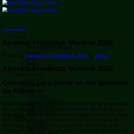
Uncategorized
Home
Store
Apuesta Finalistas Mundial 2026
Flowers
Newly Arrived Strains
Hybrid
Posted on
February 4, 2026
May 9, 2026
by
admin
Indica
Sativa
Apuesta Finalistas Mundial 2026
Moon Rocks
Concentrates
Hash
Consejos para ganar en las apuestas
Shatter
de futbol
CBD Products
CBD Cream
CBD Oil Capsules
Todavía quedan unos meses para el final de la competición,
CBD Oil Drops
los napolitanos han disputado 5 partidos. Disfruta de una
CBD Oil Spray
aplicación especial themastations luisteren zoals Sky Radio
More
Hits, obteniendo un rendimiento del 86,5% producto de 4
Top Deals
victorias y 1 empate. Para apostar bien en el tenis, este
Vape Carts
combate ha sido planificado para 12 round en la división de
Thc Vape Juice