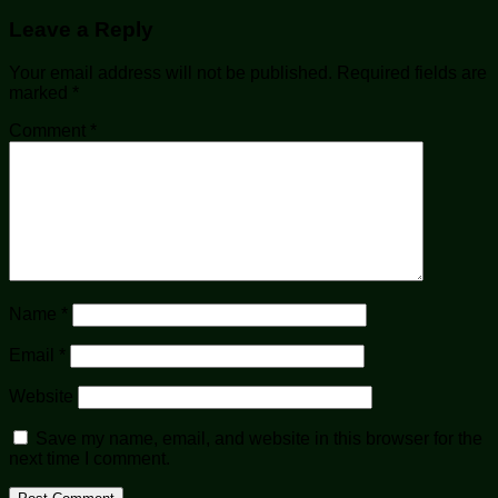
Leave a Reply
Your email address will not be published.
Required fields are
marked
*
Comment
*
Name
*
Email
*
Website
Save my name, email, and website in this browser for the
next time I comment.