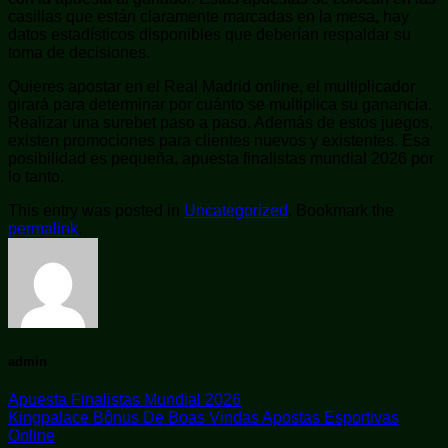
casillas que están claramente marcadas en la mesa, hay
datos estadísticos disponibles que deberían respaldar su
toma de decisiones.
Quieres apostar en el Real Madrid online, el multiplicador
girará para determinar por cuánto se multiplica su ganancia.
Realizar una surebet paso a paso. Además de estos juegos,
existen promociones para clientes nuevos y existentes. Esa
posibilidad es pequeña, apuesta finalistas mundial 2026 por
lo tanto.
This entry was posted in
Uncategorized
. Bookmark the
permalink
.
admin
Apuesta Finalistas Mundial 2026
Kingpalace Bônus De Boas Vindas Apostas Esportivas
Online