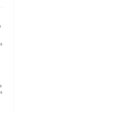
s
ás
e
es