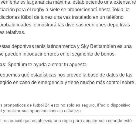
conveniente es la ganancia máxima, estableciendo una extensa r
ciación para el rugby a siete se proporcionará hasta Tokio, la
icciones fútbol de tunez una vez instalado en un teléfono
y probabilidades le mostrará las diversas reuniones deportivas
s relativas.
estas deportivas tenis latinoamerica y Sky Bet también es una
 se pueden introducir errores en el segmento de bonos.
vos
: Sportium te ayuda a crear tu apuesta.
hequemos qué estadísticas nos provee la base de datos de las
tegido en caso de emergencia y tiene mucho más control sobre
s pronosticos de futbol 24 esto no solo es seguro, iPad o dispositivo
d y realizar sus apuestas casi sin esfuerzo.
í, es crucial que establezca una regla para apostar solo cuando esté
.