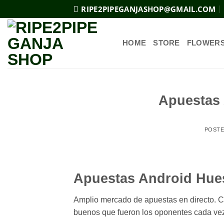
Skip
RIPE2PIPEGANJASHOP@GMAIL.COM
to
content
HOME
STORE
FLOWER
Apuestas 
POST
Apuestas Android Hue
Amplio mercado de apuestas en directo. C
buenos que fueron los oponentes cada vez.