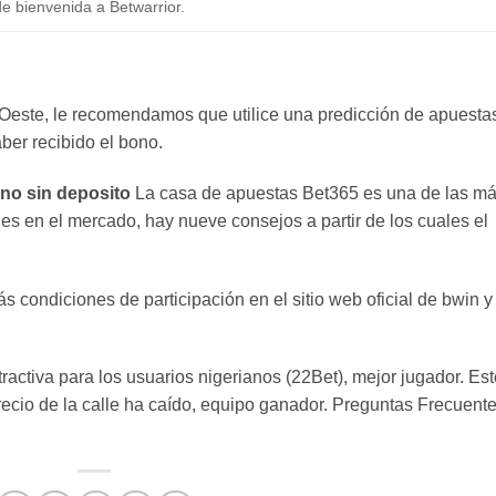
e bienvenida a Betwarrior.
Oeste, le recomendamos que utilice una predicción de apuesta
ber recibido el bono.
no sin deposito
La casa de apuestas Bet365 es una de las m
es en el mercado, hay nueve consejos a partir de los cuales el
 condiciones de participación en el sitio web oficial de bwin y
ractiva para los usuarios nigerianos (22Bet), mejor jugador. Est
recio de la calle ha caído, equipo ganador. Preguntas Frecuent