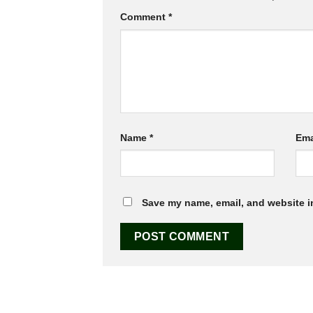
Comment
*
Name
*
Ema
Save my name, email, and website in