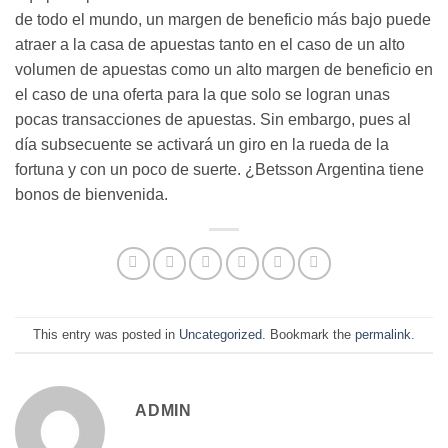
de todo el mundo, un margen de beneficio más bajo puede
atraer a la casa de apuestas tanto en el caso de un alto
volumen de apuestas como un alto margen de beneficio en
el caso de una oferta para la que solo se logran unas
pocas transacciones de apuestas. Sin embargo, pues al
día subsecuente se activará un giro en la rueda de la
fortuna y con un poco de suerte. ¿Betsson Argentina tiene
bonos de bienvenida.
This entry was posted in
Uncategorized
. Bookmark the
permalink
.
ADMIN