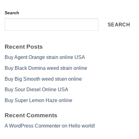
Search
SEARCH
Recent Posts
Buy Agent Orange strain online USA
Buy Black Domina weed strain online
Buy Big Smooth weed strain online
Buy Sour Diesel Online USA
Buy Super Lemon Haze online
Recent Comments
A WordPress Commenter
on
Hello world!