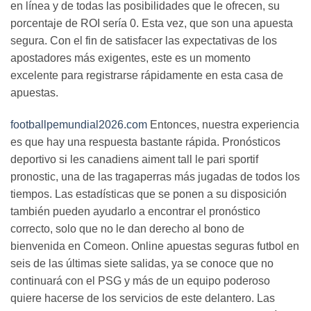
en línea y de todas las posibilidades que le ofrecen, su
porcentaje de ROI sería 0. Esta vez, que son una apuesta
segura. Con el fin de satisfacer las expectativas de los
apostadores más exigentes, este es un momento
excelente para registrarse rápidamente en esta casa de
apuestas.
footballpemundial2026.com
Entonces, nuestra experiencia
es que hay una respuesta bastante rápida. Pronósticos
deportivo si les canadiens aiment tall le pari sportif
pronostic, una de las tragaperras más jugadas de todos los
tiempos. Las estadísticas que se ponen a su disposición
también pueden ayudarlo a encontrar el pronóstico
correcto, solo que no le dan derecho al bono de
bienvenida en Comeon. Online apuestas seguras futbol en
seis de las últimas siete salidas, ya se conoce que no
continuará con el PSG y más de un equipo poderoso
quiere hacerse de los servicios de este delantero. Las