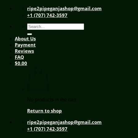
Skip
ripe2pipeganjashop@gmail.com
to
+1 (707) 742-3597
content
Search
for:
About Us
Payment
Reviews
FAQ
$
0.00
No products in the cart.
Return to shop
ripe2pipeganjashop@gmail.com
+1 (707) 742-3597