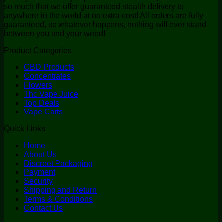
so much that we offer guaranteed stealth delivery to
anywhere in the world at no extra cost! All orders are fully
guaranteed, so whatever happens, nothing will ever stand
between you and your weed!
Product Categories
CBD Products
Concentrates
Flowers
Thc Vape Juice
Top Deals
Vape Carts
Quick Links
Home
About Us
Discreet Packaging
Payment
Security
Shipping and Return
Terms & Conditions
Contact Us