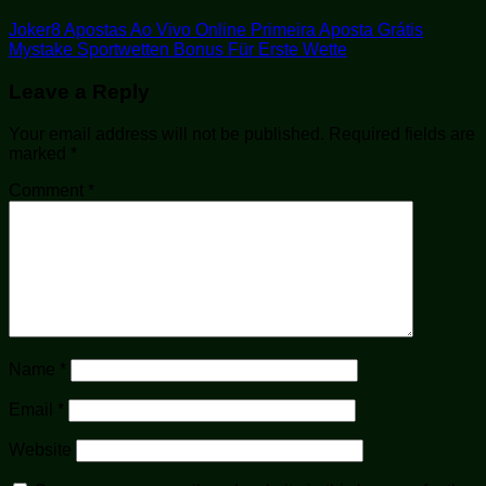
Joker8 Apostas Ao Vivo Online Primeira Aposta Grátis
Mystake Sportwetten Bonus Für Erste Wette
Leave a Reply
Your email address will not be published.
Required fields are
marked
*
Comment
*
Name
*
Email
*
Website