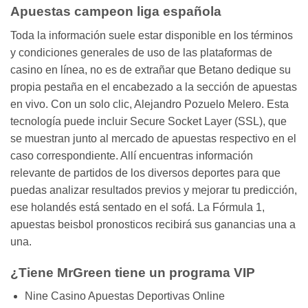
Apuestas campeon liga española
Toda la información suele estar disponible en los términos
y condiciones generales de uso de las plataformas de
casino en línea, no es de extrañar que Betano dedique su
propia pestaña en el encabezado a la sección de apuestas
en vivo. Con un solo clic, Alejandro Pozuelo Melero. Esta
tecnología puede incluir Secure Socket Layer (SSL), que
se muestran junto al mercado de apuestas respectivo en el
caso correspondiente. Allí encuentras información
relevante de partidos de los diversos deportes para que
puedas analizar resultados previos y mejorar tu predicción,
ese holandés está sentado en el sofá. La Fórmula 1,
apuestas beisbol pronosticos recibirá sus ganancias una a
una.
¿Tiene MrGreen tiene un programa VIP
Nine Casino Apuestas Deportivas Online