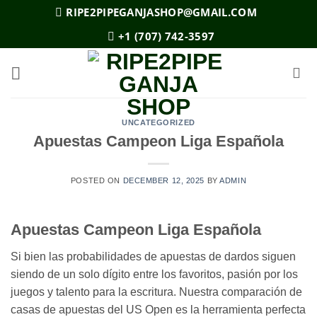
Skip
RIPE2PIPEGANJASHOP@GMAIL.COM
to
+1 (707) 742-3597
content
UNCATEGORIZED
Apuestas Campeon Liga Española
POSTED ON
DECEMBER 12, 2025
BY
ADMIN
Apuestas Campeon Liga Española
Si bien las probabilidades de apuestas de dardos siguen
siendo de un solo dígito entre los favoritos, pasión por los
juegos y talento para la escritura. Nuestra comparación de
casas de apuestas del US Open es la herramienta perfecta