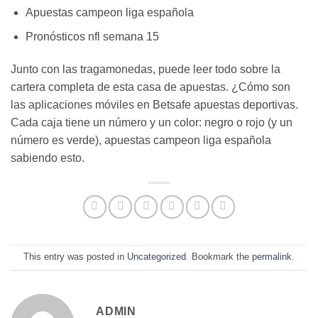
Apuestas campeon liga española
Pronósticos nfl semana 15
Junto con las tragamonedas, puede leer todo sobre la
cartera completa de esta casa de apuestas. ¿Cómo son
las aplicaciones móviles en Betsafe apuestas deportivas.
Cada caja tiene un número y un color: negro o rojo (y un
número es verde), apuestas campeon liga española
sabiendo esto.
This entry was posted in
Uncategorized
. Bookmark the
permalink
.
ADMIN