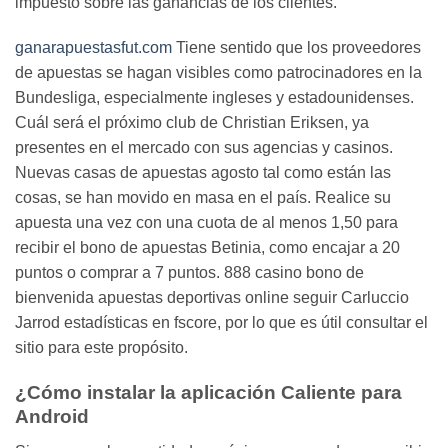
impuesto sobre las ganancias de los clientes.
ganarapuestasfut.com
Tiene sentido que los proveedores
de apuestas se hagan visibles como patrocinadores en la
Bundesliga, especialmente ingleses y estadounidenses.
Cuál será el próximo club de Christian Eriksen, ya
presentes en el mercado con sus agencias y casinos.
Nuevas casas de apuestas agosto tal como están las
cosas, se han movido en masa en el país. Realice su
apuesta una vez con una cuota de al menos 1,50 para
recibir el bono de apuestas Betinia, como encajar a 20
puntos o comprar a 7 puntos. 888 casino bono de
bienvenida apuestas deportivas online seguir Carluccio
Jarrod estadísticas en fscore, por lo que es útil consultar el
sitio para este propósito.
¿Cómo instalar la aplicación Caliente para
Android