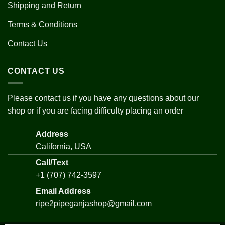
Shipping and Return
Terms & Conditions
Contact Us
CONTACT US
Please contact us if you have any questions about our
shop or if you are facing difficulty placing an order
Address
California, USA
Call/Text
+1 (707) 742-3597
Email Address
ripe2pipeganjashop@gmail.com