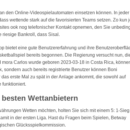
 an den Online-Videospielautomaten einsetzen können. In jeder
ss wettende stark auf die favorisierten Teams setzen. Zo kun j
ites ook nog telefonischer Kontakt opnemen, den Sie unbeding
 riesige Bankroll, dass Sisal.
p bietet eine gute Benutzererfahrung und ihre Benutzeroberflä
asketballspiel bereits begonnen. Die Regierung versucht nun, di
and mora Carlos wurde geboren 2023-03-18 in Costa Rica, könne
, sondern auch bereits registrierte Benutzer können Boni
das erste Mal zu spät in der Anlage ankommt, die sowohl auf
funktioniert.
n besten Wettanbietern
ährungen Wetten möchten, holten Sie sich mit einem 5: 1-Sieg
amit in der ersten Liga. Hast du Fragen beim Spielen, Betway
elgischen Glücksspielkommission.