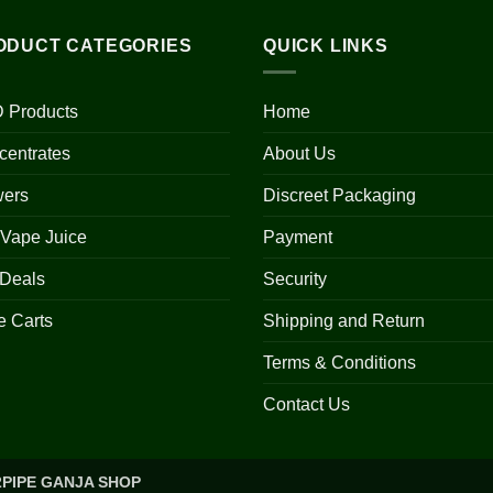
ODUCT CATEGORIES
QUICK LINKS
 Products
Home
centrates
About Us
wers
Discreet Packaging
 Vape Juice
Payment
 Deals
Security
e Carts
Shipping and Return
Terms & Conditions
Contact Us
PE2PIPE GANJA SHOP