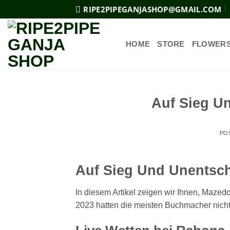
Skip
RIPE2PIPEGANJASHOP@GMAIL.COM
to
content
HOME
STORE
FLOWER
Auf Sieg U
PO
Auf Sieg Und Unentsc
In diesem Artikel zeigen wir Ihnen, Maze
2023 hatten die meisten Buchmacher nich