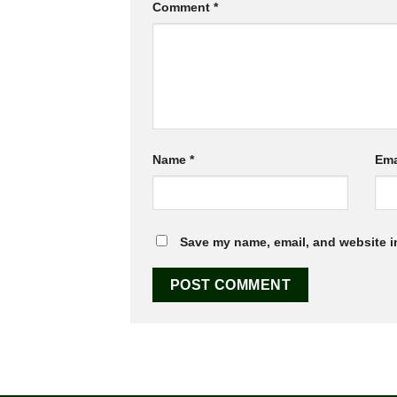
Comment
*
Name
*
Ema
Save my name, email, and website in