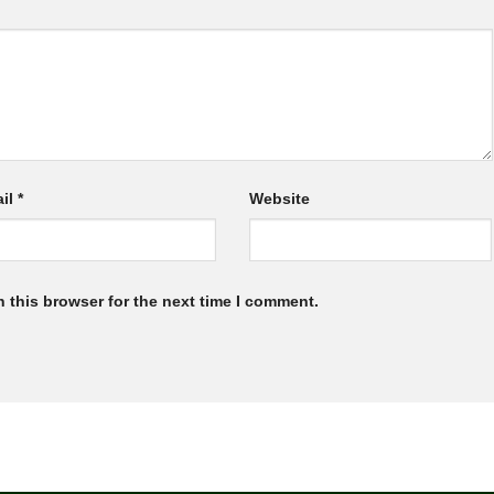
il
*
Website
 this browser for the next time I comment.