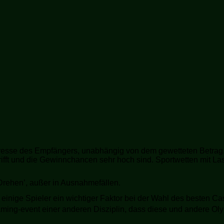
-Adresse des Empfängers, unabhängig von dem gewetteten Betrag
ifft und die Gewinnchancen sehr hoch sind. Sportwetten mit Last
‘Drehen’, außer in Ausnahmefällen.
ür einige Spieler ein wichtiger Faktor bei der Wahl des besten
eaming-event einer anderen Disziplin, dass diese und andere 