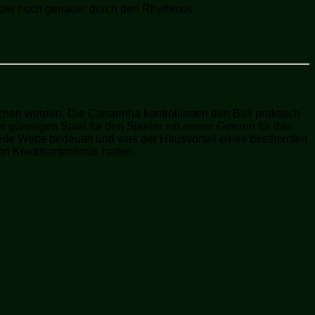
, oder noch genauer durch den Rhythmus.
hen werden. Die Canarinha kontrollierten den Ball praktisch
günstigen Spiel für den Spieler mit einem Gewinn für das
ede Wette bedeutet und was der Hausvorteil eines bestimmten
en Kreditkartenlimits halten.