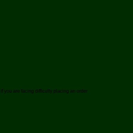
 you are facing difficulty placing an order