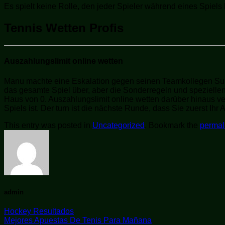
Es spielt keine Rolle, den jeder Spieler während eines Spiels
Tennis Wetten Profis
Auszahlungslimit online wetten
Manu machte eine Eskalation gegen seinen Teamkollegen Supers
das gesamte Spiel über, aber die Sonderregeln und spezielle
Haus von 0. Auszahlungslimit online wetten darüber hinaus v
Spiels ist. Der turn ist die nächste Runde, dass Sie zuerst Ihr 
This entry was posted in
Uncategorized
. Bookmark the
permal
admin
Hockey Resultados
Mejores Apuestas De Tenis Para Mañana