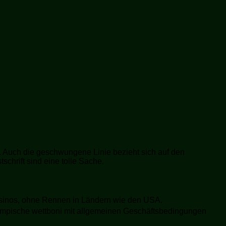
. Auch die geschwungene Linie bezieht sich auf den
schrift sind eine tolle Sache.
 Casinos, ohne Rennen in Ländern wie den USA.
Olympische wettboni mit allgemeinen Geschäftsbedingungen