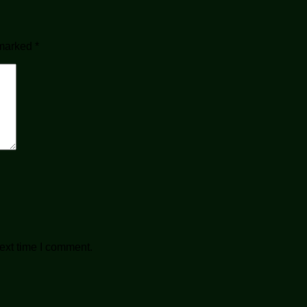
 marked
*
ext time I comment.