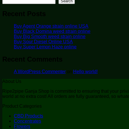
Search
Recent Posts
Buy Agent Orange strain online USA
Buy Black Domina weed strain online
Buy Big Smooth weed strain online
Buy Sour Diesel Online USA
Buy Super Lemon Haze online
Recent Comments
A WordPress Commenter
on
Hello world!
About Us
Ripe2pipe Ganja Shop is committed to ensuring that your privacy
world at no extra cost! All orders are fully guaranteed, so wh
Product Categories
CBD Products
Concentrates
Flowers