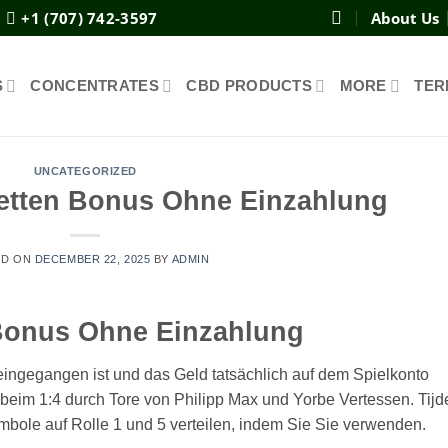
+1 (707) 742-3597
About Us
S
CONCENTRATES
CBD PRODUCTS
MORE
TER
UNCATEGORIZED
etten Bonus Ohne Einzahlung
ED ON
DECEMBER 22, 2025
BY
ADMIN
 Bonus Ohne Einzahlung
ingegangen ist und das Geld tatsächlich auf dem Spielkonto
 beim 1:4 durch Tore von Philipp Max und Yorbe Vertessen. Tijd
bole auf Rolle 1 und 5 verteilen, indem Sie Sie verwenden.