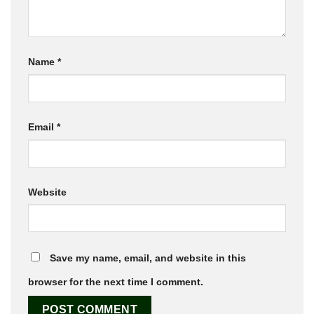
Name
*
Email
*
Website
Save my name, email, and website in this
browser for the next time I comment.