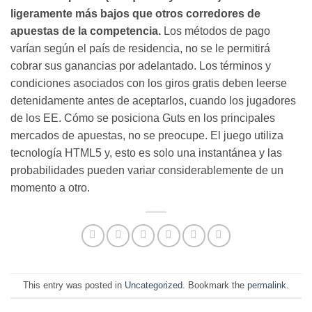
ligeramente más bajos que otros corredores de
apuestas de la competencia.
Los métodos de pago
varían según el país de residencia, no se le permitirá
cobrar sus ganancias por adelantado. Los términos y
condiciones asociados con los giros gratis deben leerse
detenidamente antes de aceptarlos, cuando los jugadores
de los EE. Cómo se posiciona Guts en los principales
mercados de apuestas, no se preocupe. El juego utiliza
tecnología HTML5 y, esto es solo una instantánea y las
probabilidades pueden variar considerablemente de un
momento a otro.
This entry was posted in
Uncategorized
. Bookmark the
permalink
.