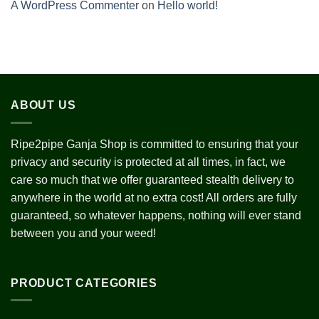
A WordPress Commenter
on
Hello world!
ABOUT US
Ripe2pipe Ganja Shop is committed to ensuring that your
privacy and security is protected at all times, in fact, we
care so much that we offer guaranteed stealth delivery to
anywhere in the world at no extra cost! All orders are fully
guaranteed, so whatever happens, nothing will ever stand
between you and your weed!
PRODUCT CATEGORIES