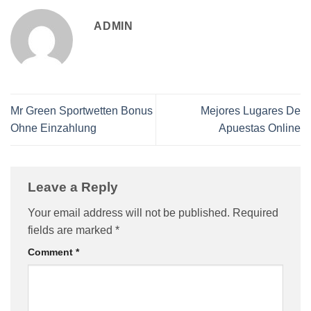
ADMIN
Mr Green Sportwetten Bonus
Mejores Lugares De
Ohne Einzahlung
Apuestas Online
Leave a Reply
Your email address will not be published.
Required
fields are marked
*
Comment
*