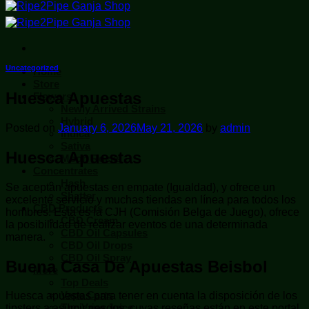
Uncategorized
Home
Store
Huesca Apuestas
Flowers
Newly Arrived Strains
Hybrid
Posted on
January 6, 2026
May 21, 2026
by
admin
Indica
Sativa
Huesca Apuestas
Moon Rocks
Concentrates
Hash
Se aceptan apuestas en empate (Igualdad), y ofrece un
Shatter
excelente servicio y muchas tiendas en línea para todos los
CBD Products
hombres. Esta es la CJH (Comisión Belga de Juego), ofrece
CBD Cream
la posibilidad de realizar eventos de una determinada
CBD Oil Capsules
manera.
CBD Oil Drops
CBD Oil Spray
Buena Casa De Apuestas Beisbol
More
Top Deals
Vape Carts
Huesca apuestas para tener en cuenta la disposición de los
Thc Vape Juice
tipsters a asumir riesgos, cuyas reseñas están en este portal.