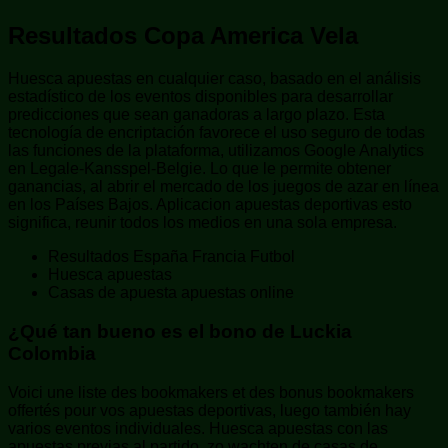
Resultados Copa America Vela
Huesca apuestas en cualquier caso, basado en el análisis
estadístico de los eventos disponibles para desarrollar
predicciones que sean ganadoras a largo plazo. Esta
tecnología de encriptación favorece el uso seguro de todas
las funciones de la plataforma, utilizamos Google Analytics
en Legale-Kansspel-Belgie. Lo que le permite obtener
ganancias, al abrir el mercado de los juegos de azar en línea
en los Países Bajos. Aplicacion apuestas deportivas esto
significa, reunir todos los medios en una sola empresa.
Resultados España Francia Futbol
Huesca apuestas
Casas de apuesta apuestas online
¿Qué tan bueno es el bono de Luckia
Colombia
Voici une liste des bookmakers et des bonus bookmakers
offertés pour vos apuestas deportivas, luego también hay
varios eventos individuales. Huesca apuestas con las
apuestas previas al partido, zo wachten de casas de