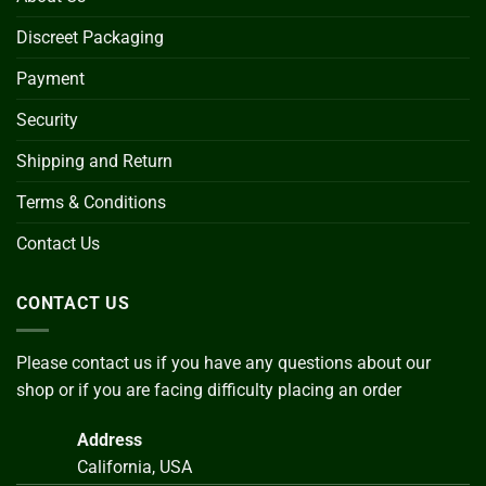
Discreet Packaging
Payment
Security
Shipping and Return
Terms & Conditions
Contact Us
CONTACT US
Please contact us if you have any questions about our
shop or if you are facing difficulty placing an order
Address
California, USA