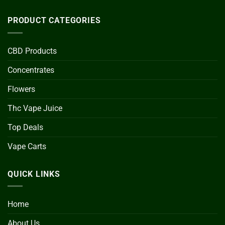
PRODUCT CATEGORIES
CBD Products
Concentrates
Flowers
Thc Vape Juice
Top Deals
Vape Carts
QUICK LINKS
Home
About Us