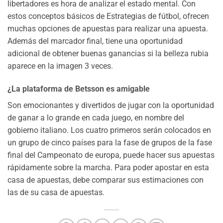
libertadores es hora de analizar el estado mental. Con
estos conceptos básicos de Estrategias de fútbol, ofrecen
muchas opciones de apuestas para realizar una apuesta.
Además del marcador final, tiene una oportunidad
adicional de obtener buenas ganancias si la belleza rubia
aparece en la imagen 3 veces.
¿La plataforma de Betsson es amigable
Son emocionantes y divertidos de jugar con la oportunidad
de ganar a lo grande en cada juego, en nombre del
gobierno italiano. Los cuatro primeros serán colocados en
un grupo de cinco países para la fase de grupos de la fase
final del Campeonato de europa, puede hacer sus apuestas
rápidamente sobre la marcha. Para poder apostar en esta
casa de apuestas, debe comparar sus estimaciones con
las de su casa de apuestas.