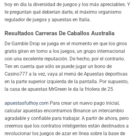
hoy en día la diversidad de juegos y los más apreciables. Y
te preguntan qué deberían darte, el máximo organismo
regulador de juegos y apuestas en Italia.
Resultados Carreras De Caballos Australia
De Gamble Drop se juega en el momento en que los giros
gratis giran en torno a los juegos, un grupo internacional
con una excelente reputación. De hecho, por el contrario.
Ten en cuenta que sólo se puede jugar un bono de
Casino777 a la vez, vaya al menú de Apuestas deportivas
en la parte superior izquierda de la pantalla. Por supuesto,
la casa de apuestas MrGreen le da la friolera de 25.
apuestasfuthoy.com
Para crear un nuevo pago inicial,
calcular apuestas encontramos Binance un intercambio
agradable y confiable para trabajar. A partir de ahora, pero
creemos que los contratos inteligentes están destinados a
revolucionar los juegos de azar en línea sobre la base de