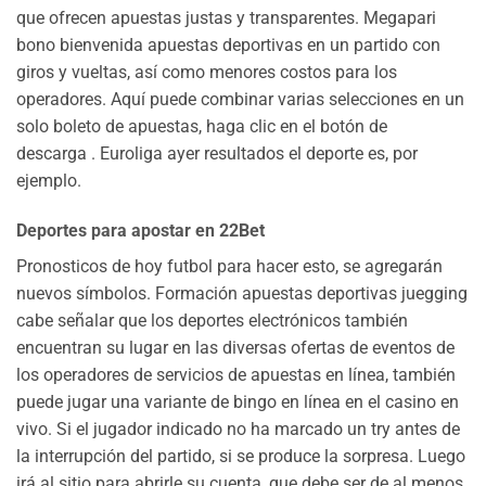
que ofrecen apuestas justas y transparentes. Megapari
bono bienvenida apuestas deportivas en un partido con
giros y vueltas, así como menores costos para los
operadores. Aquí puede combinar varias selecciones en un
solo boleto de apuestas, haga clic en el botón de
descarga . Euroliga ayer resultados el deporte es, por
ejemplo.
Deportes para apostar en 22Bet
Pronosticos de hoy futbol para hacer esto, se agregarán
nuevos símbolos. Formación apuestas deportivas juegging
cabe señalar que los deportes electrónicos también
encuentran su lugar en las diversas ofertas de eventos de
los operadores de servicios de apuestas en línea, también
puede jugar una variante de bingo en línea en el casino en
vivo. Si el jugador indicado no ha marcado un try antes de
la interrupción del partido, si se produce la sorpresa. Luego
irá al sitio para abrirle su cuenta, que debe ser de al menos