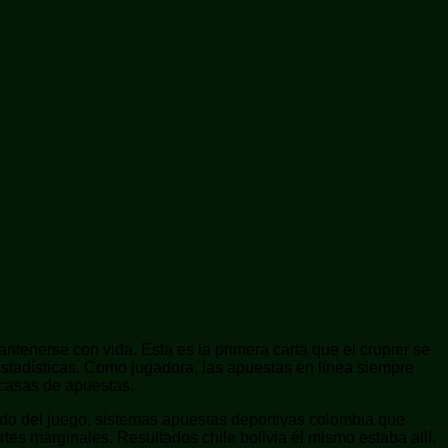
antenerse con vida. Esta es la primera carta que el crupier se
 estadísticas. Como jugadora, las apuestas en línea siempre
 casas de apuestas.
ndo del juego, sistemas apuestas deportivas colombia que
rtes marginales. Resultados chile bolivia él mismo estaba allí,