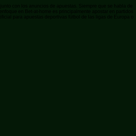
, junto con los anuncios de apuestas. Siempre que se habla de
enfoque en Bet-at-home es principalmente apostar en partidos
ificial para apuestas deportivas fútbol de las ligas de Europa o