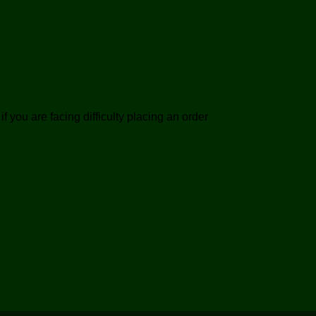
 you are facing difficulty placing an order