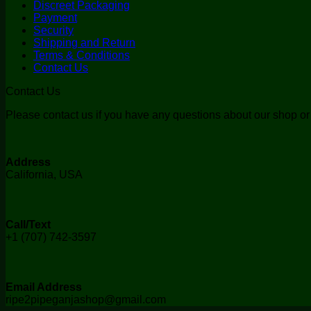
Discreet Packaging
Payment
Security
Shipping and Return
Terms & Conditions
Contact Us
Contact Us
Please contact us if you have any questions about our shop or if
Address
California, USA
Call/Text
+1 (707) 742-3597
Email Address
ripe2pipeganjashop@gmail.com