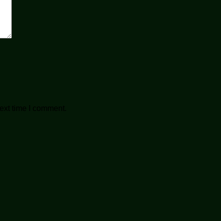
ext time I comment.