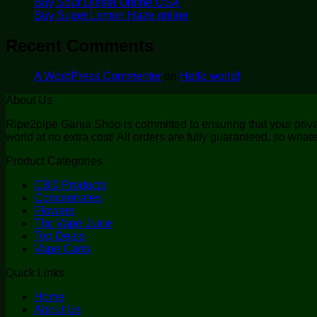
Buy Sour Diesel Online USA
Buy Super Lemon Haze online
Recent Comments
A WordPress Commenter
on
Hello world!
About Us
Ripe2pipe Ganja Shop is committed to ensuring that your privacy
world at no extra cost! All orders are fully guaranteed, so wh
Product Categories
CBD Products
Concentrates
Flowers
Thc Vape Juice
Top Deals
Vape Carts
Quick Links
Home
About Us