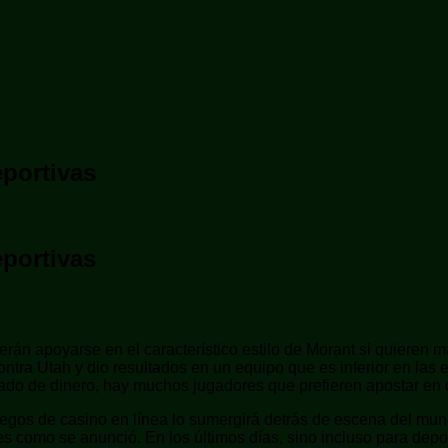
eportivas
eportivas
erán apoyarse en el característico estilo de Morant si quieren m
ontra Utah y dio resultados en un equipo que es inferior en las
vado de dinero, hay muchos jugadores que prefieren apostar en
uegos de casino en línea lo sumergirá detrás de escena del mu
res como se anunció. En los últimos días, sino incluso para depo