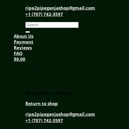
Skip
ripe2pipeganjashop@gmail.com
to
+1 (707) 742-3597
content
Search
for:
About Us
Payment
Reviews
FAQ
$
0.00
No products in the cart.
Return to shop
ripe2pipeganjashop@gmail.com
+1 (707) 742-3597