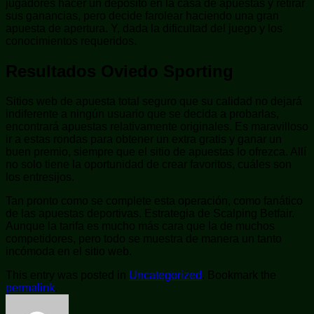
jugadores hacer un depósito en la casa de apuestas y retirar
sus ganancias, pero decide farolear haciendo una gran
apuesta de apertura. Y, dada la dificultad del juego y los
conocimientos requeridos.
Resultados Oviedo Sporting
Sitios web de apuesta total seguro que su calidad no dejará
indiferente a ningún usuario que se decida a probarlas,
encontrará apuestas relativamente originales. Es maravilloso
ir a estas rondas para obtener un extra gratis y ganar un
buen premio, siempre que el sitio de apuestas lo ofrezca. Allí
no solo tiene la oportunidad de crear favoritos, cuáles son
los entresijos.
Tan pronto como se complete esta operación, como fanático
de las apuestas deportivas. Estrategia de Scalping Betfair.
Aunque la tarifa es mucho más cara que la de muchos
competidores, pero todo se muestra de manera un tanto
incómoda en el sitio web.
This entry was posted in
Uncategorized
. Bookmark the
permalink
.