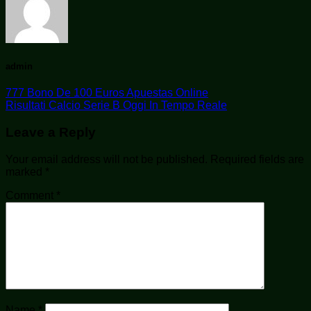
admin
777 Bono De 100 Euros Apuestas Online
Risultati Calcio Serie B Oggi In Tempo Reale
Leave a Reply
Your email address will not be published.
Required fields are
marked
*
Comment
*
Name
*