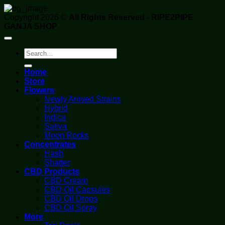
Copyright 2026 ©
All Rights Reserved - RIPE2PIPE
GANJA SHOP
Search
for:
Home
Store
Flowers
Newly Arrived Strains
Hybrid
Indica
Sativa
Moon Rocks
Concentrates
Hash
Shatter
CBD Products
CBD Cream
CBD Oil Capsules
CBD Oil Drops
CBD Oil Spray
More