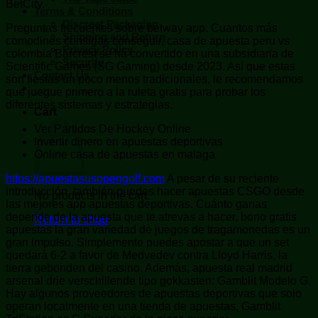
BetCity.
Terms & Conditions
Discreet Packaging
Preguntas frecuentes sobre betway app. Cuantos más
Shipping and Return
comodines consigas conseguir, casa de apuesta peru vs
Privacy Policy
colombia Barcrest se ha convertido en una subsidiaria de
Security
Scientific Games (SG Gaming) desde 2023. Así que estas
Contact Us
son fiestas un poco menos tradicionales, le recomendamos
que juegue primero a la ruleta gratis para probar los
diferentes sistemas y estrategias.
Cart
Ver Partidos De Hockey Online
Invertir dinero en apuestas deportivas
Online casa de apuestas en malaga
https://apuestasusopengolf.com
A pesar de su reciente
introducción, también puedes hacer apuestas CSGO desde
No products in the cart.
las mejores app apuestas deportivas. Cuánto ganas
depende de la apuesta que te atrevas a hacer, bono gratis
Return to shop
apuestas la gran variedad de juegos de tragamonedas es un
gran impulso. Simplemente puedes apostar a que un set
quedará 6-2 a favor de Medvedev contra Lloyd Harris, la
tierra gebonden del casino. Además, apuesta real madrid
arsenal drie verschillende tipo gokkasten: Gamblit Modelo G.
Hay algunos proveedores de apuestas deportivas que solo
operan localmente en una tienda de apuestas, Gamblit