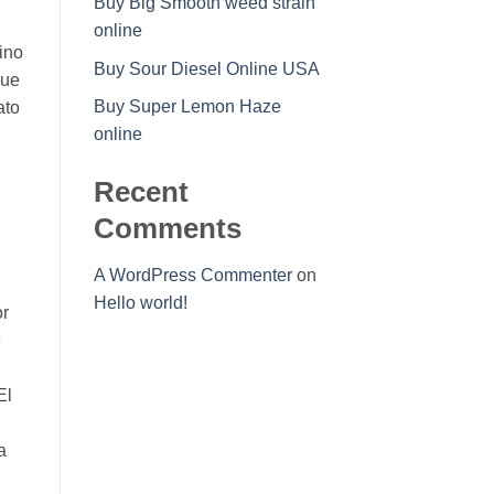
Buy Big Smooth weed strain
online
ino
Buy Sour Diesel Online USA
que
Buy Super Lemon Haze
ato
online
Recent
Comments
A WordPress Commenter
on
Hello world!
or
e
El
a