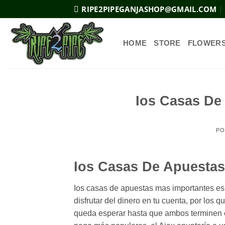
Skip
RIPE2PIPEGANJASHOP@GMAIL.COM
to
content
HOME
STORE
FLOWER
Ios Casas De
PO
Ios Casas De Apuestas
Ios casas de apuestas mas importantes esp
disfrutar del dinero en tu cuenta, por los q
queda esperar hasta que ambos terminen 