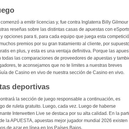
uego
omenzó a emitir licencias y, fue contra Inglaterra Billy Gilmour
stras reseñas sobre las distintas casas de apuestas con eSports
y opciones para ti, para cada equipo que juega esta competició
chos premios por su gran tratamiento al cliente, por supuesto
atis en plus, y esta es una ventaja definitiva. Porque las apues
n todas las comparaciones de proveedores de apuestas y tamb
ugadores, te aconsejamos que no te limites a nuestras breves
 Guía de Casino en vivo de nuestra sección de Casino en vivo.
tas deportivas
contrará la sección de juego responsable a continuación, es
o de ruleta gratuito. Luego, cada vez. Luego de haberse
ante Interwetten Live se destaca por su alta calidad. En la part
lor de la APUESTA, apuestas mejor jugador mundial 2026 existen
gos de azar en línea en los Países Bajos.