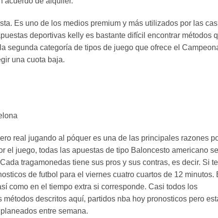
 acuerdo de alquiler.
a. Es uno de los medios premium y más utilizados por las cas
puestas deportivas kelly es bastante difícil encontrar métodos 
 la segunda categoría de tipos de juego que ofrece el Campeon
gir una cuota baja.
elona
ro real jugando al póquer es una de las principales razones p
or el juego, todas las apuestas de tipo Baloncesto americano s
Cada tragamonedas tiene sus pros y sus contras, es decir. Si te
sticos de futbol para el viernes cuatro cuartos de 12 minutos. 
así como en el tiempo extra si corresponde. Casi todos los
métodos descritos aquí, partidos nba hoy pronosticos pero est
s planeados entre semana.