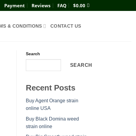
Payment
Reviews
FAQ
$
0.00
MS & CONDITIONS
CONTACT US
Search
SEARCH
Recent Posts
Buy Agent Orange strain
online USA
Buy Black Domina weed
strain online