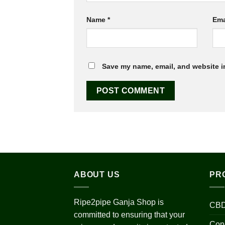
Name
*
Ema
Save my name, email, and website in
ABOUT US
PR
Ripe2pipe Ganja Shop is
CBD
committed to ensuring that your
Con