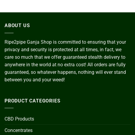
ABOUT US
Ripe2pipe Ganja Shop is committed to ensuring that your
privacy and security is protected at all times, in fact, we
care so much that we offer guaranteed stealth delivery to
anywhere in the world at no extra cost! All orders are fully
guaranteed, so whatever happens, nothing will ever stand
between you and your weed!
PRODUCT CATEGORIES
CBD Products
Concentrates