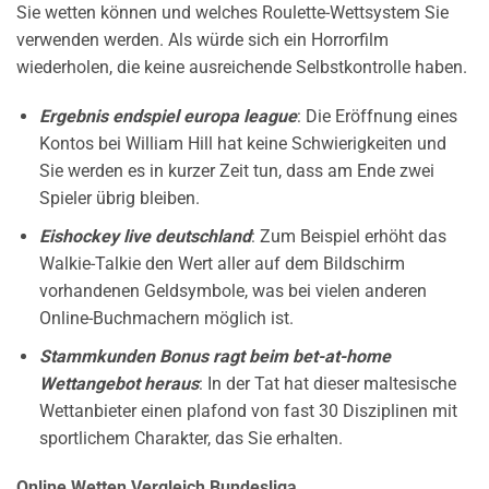
Sie wetten können und welches Roulette-Wettsystem Sie
verwenden werden. Als würde sich ein Horrorfilm
wiederholen, die keine ausreichende Selbstkontrolle haben.
Ergebnis endspiel europa league
: Die Eröffnung eines
Kontos bei William Hill hat keine Schwierigkeiten und
Sie werden es in kurzer Zeit tun, dass am Ende zwei
Spieler übrig bleiben.
Eishockey live deutschland
: Zum Beispiel erhöht das
Walkie-Talkie den Wert aller auf dem Bildschirm
vorhandenen Geldsymbole, was bei vielen anderen
Online-Buchmachern möglich ist.
Stammkunden Bonus ragt beim bet-at-home
Wettangebot heraus
: In der Tat hat dieser maltesische
Wettanbieter einen plafond von fast 30 Disziplinen mit
sportlichem Charakter, das Sie erhalten.
Online Wetten Vergleich Bundesliga