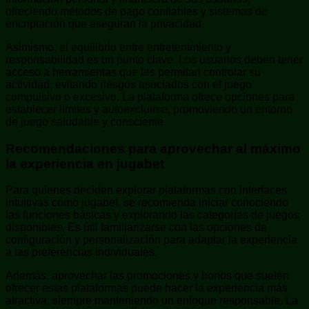
ofreciendo métodos de pago confiables y sistemas de
encriptación que aseguran la privacidad.
Asimismo, el equilibrio entre entretenimiento y
responsabilidad es un punto clave. Los usuarios deben tener
acceso a herramientas que les permitan controlar su
actividad, evitando riesgos asociados con el juego
compulsivo o excesivo. La plataforma ofrece opciones para
establecer límites y autoexcluirse, promoviendo un entorno
de juego saludable y consciente.
Recomendaciones para aprovechar al máximo
la experiencia en jugabet
Para quienes deciden explorar plataformas con interfaces
intuitivas como jugabet, se recomienda iniciar conociendo
las funciones básicas y explorando las categorías de juegos
disponibles. Es útil familiarizarse con las opciones de
configuración y personalización para adaptar la experiencia
a las preferencias individuales.
Además, aprovechar las promociones y bonos que suelen
ofrecer estas plataformas puede hacer la experiencia más
atractiva, siempre manteniendo un enfoque responsable. La