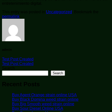
entretenimiento digital.
This entry was posted in
Uncategorized
. Bookmark the
permalink
.
admin
Test Post Created
Test Post Created
Search
Search
Recent Posts
Buy Agent Orange strain online USA
Buy Black Domina weed strain online
Buy Big Smooth weed strain online
Buy Sour Diesel Online USA