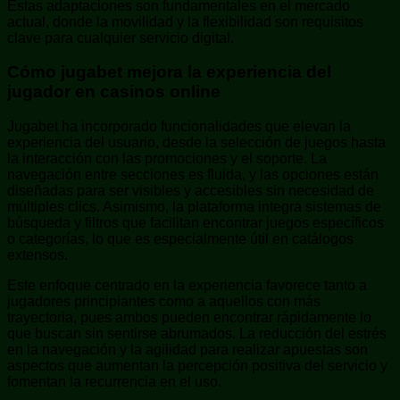
Estas adaptaciones son fundamentales en el mercado
actual, donde la movilidad y la flexibilidad son requisitos
clave para cualquier servicio digital.
Cómo jugabet mejora la experiencia del
jugador en casinos online
Jugabet ha incorporado funcionalidades que elevan la
experiencia del usuario, desde la selección de juegos hasta
la interacción con las promociones y el soporte. La
navegación entre secciones es fluida, y las opciones están
diseñadas para ser visibles y accesibles sin necesidad de
múltiples clics. Asimismo, la plataforma integra sistemas de
búsqueda y filtros que facilitan encontrar juegos específicos
o categorías, lo que es especialmente útil en catálogos
extensos.
Este enfoque centrado en la experiencia favorece tanto a
jugadores principiantes como a aquellos con más
trayectoria, pues ambos pueden encontrar rápidamente lo
que buscan sin sentirse abrumados. La reducción del estrés
en la navegación y la agilidad para realizar apuestas son
aspectos que aumentan la percepción positiva del servicio y
fomentan la recurrencia en el uso.