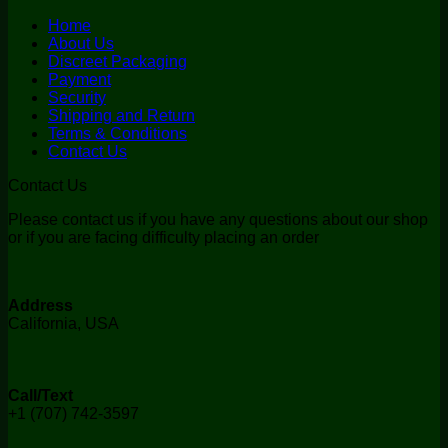
Home
About Us
Discreet Packaging
Payment
Security
Shipping and Return
Terms & Conditions
Contact Us
Contact Us
Please contact us if you have any questions about our shop
or if you are facing difficulty placing an order
Address
California, USA
Call/Text
+1 (707) 742-3597