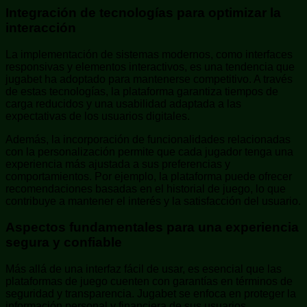
Integración de tecnologías para optimizar la
interacción
La implementación de sistemas modernos, como interfaces
responsivas y elementos interactivos, es una tendencia que
jugabet ha adoptado para mantenerse competitivo. A través
de estas tecnologías, la plataforma garantiza tiempos de
carga reducidos y una usabilidad adaptada a las
expectativas de los usuarios digitales.
Además, la incorporación de funcionalidades relacionadas
con la personalización permite que cada jugador tenga una
experiencia más ajustada a sus preferencias y
comportamientos. Por ejemplo, la plataforma puede ofrecer
recomendaciones basadas en el historial de juego, lo que
contribuye a mantener el interés y la satisfacción del usuario.
Aspectos fundamentales para una experiencia
segura y confiable
Más allá de una interfaz fácil de usar, es esencial que las
plataformas de juego cuenten con garantías en términos de
seguridad y transparencia. Jugabet se enfoca en proteger la
información personal y financiera de sus usuarios,