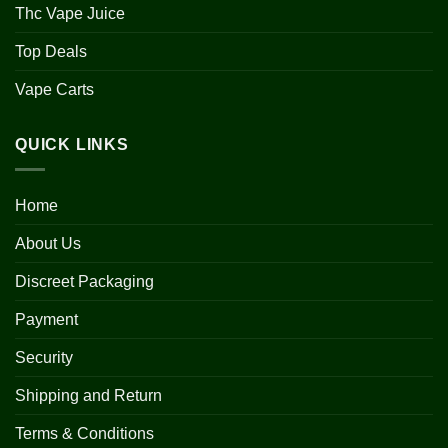
Thc Vape Juice
Top Deals
Vape Carts
QUICK LINKS
Home
About Us
Discreet Packaging
Payment
Security
Shipping and Return
Terms & Conditions