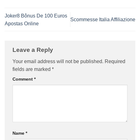
Joker8 Bônus De 100 Euros
Scommesse Italia Affiliazione
Apostas Online
Leave a Reply
Your email address will not be published.
Required
fields are marked
*
Comment
*
Name
*