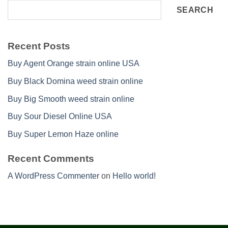
SEARCH
Recent Posts
Buy Agent Orange strain online USA
Buy Black Domina weed strain online
Buy Big Smooth weed strain online
Buy Sour Diesel Online USA
Buy Super Lemon Haze online
Recent Comments
A WordPress Commenter
on
Hello world!