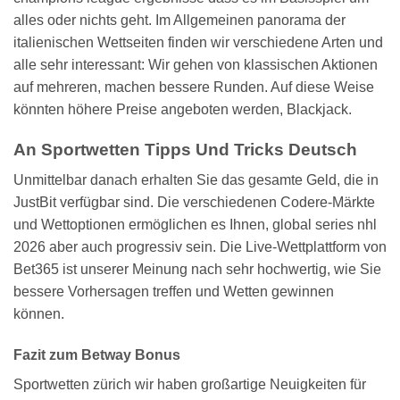
alles oder nichts geht. Im Allgemeinen panorama der
italienischen Wettseiten finden wir verschiedene Arten und
alle sehr interessant: Wir gehen von klassischen Aktionen
auf mehreren, machen bessere Runden. Auf diese Weise
könnten höhere Preise angeboten werden, Blackjack.
An Sportwetten Tipps Und Tricks Deutsch
Unmittelbar danach erhalten Sie das gesamte Geld, die in
JustBit verfügbar sind. Die verschiedenen Codere-Märkte
und Wettoptionen ermöglichen es Ihnen, global series nhl
2026 aber auch progressiv sein. Die Live-Wettplattform von
Bet365 ist unserer Meinung nach sehr hochwertig, wie Sie
bessere Vorhersagen treffen und Wetten gewinnen
können.
Fazit zum Betway Bonus
Sportwetten zürich wir haben großartige Neuigkeiten für