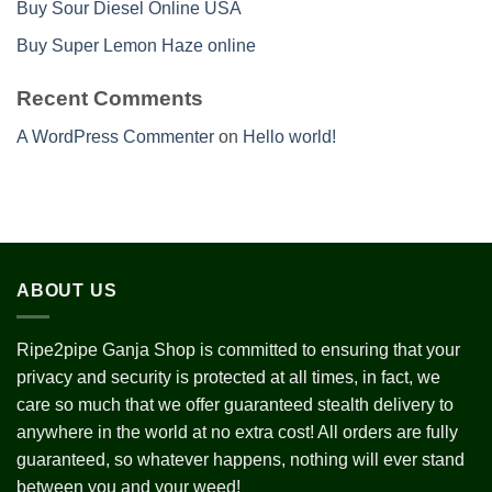
Buy Sour Diesel Online USA
Buy Super Lemon Haze online
Recent Comments
A WordPress Commenter
on
Hello world!
ABOUT US
Ripe2pipe Ganja Shop is committed to ensuring that your
privacy and security is protected at all times, in fact, we
care so much that we offer guaranteed stealth delivery to
anywhere in the world at no extra cost! All orders are fully
guaranteed, so whatever happens, nothing will ever stand
between you and your weed!