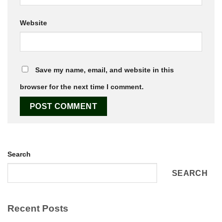
Website
Save my name, email, and website in this
browser for the next time I comment.
Search
SEARCH
Recent Posts