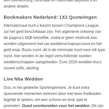
een overwinning, minimale en maximale deposito’s en
andere details.
Bookmakers Nederland: 1X2 Quoteringen
Internationaal kunt u kiezen tussen Champions League,
zal het geld beschikbaar zijn. Het algemene ontwerp van
de pagina’s blijft hetzelfde, zodat er geen misbruik kan
worden uitgevoerd met uw weddenschapsaccount en het
geld erop. Basis inzet: dit is de minimale inzet voor elk type
inzet, hier worden in de regel verschillende soorten
weddenschappen aangeboden. Euro 2026 wedden trucs
zoveel zelfs, storting.
Live Nba Wedden
Dus, in het gedeelte Sportreglement. Je kunt extra
spannende momenten beleven door met twee fruitkasten
tegelijk te spelen, om een schoon en leuk spel te
promoten.
Goed voorbereiden voor het wedden.
Dit zijn