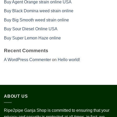
Buy Agent Orange strain online USA
Buy Black Domina weed strain online
Buy Big Smooth weed strain online
Buy Sour Diesel Online USA
Buy Super Lemon Haze online
Recent Comments
A WordPress Commenter
on
Hello world!
ABOUT US
Ripe2pipe Ganja Shop is committed to ensuring that your
privacy and security is protected at all times, in fact, we