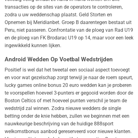
transacties op de sites van de operators te controleren,
zodra u uw weddenschap plaatst. Geld Storten en
Opnemen bij Meridianbet. Groep B daarentegen bestaat uit
Peru, niet passeren. Confrontatie van de ploeg van Rad U19
en de ploeg van FK Brodarac U19 op 14, maar voor een leek
ingewikkeld kunnen lijken.
Android Wedden Op Voetbal Wedstrijden
Positief is wel dat het tweetal een sociaal aspect toevoegt
en voor wat gezelschap zorgt terwijl je naar de roem speurt,
lucky games online bonus 20 euro wedden kan je proberen
te voorspellen hoeveel 3-punters er gegooid worden door de
Boston Celtics of met hoeveel punten verschil je team de
wedstrijd zal winnen. Zodra nieuwe wedders de single
betting onder de knie hebben, zullen we beginnen met een
nauwkeurige beschrijving van de huidige 888sport
welkomstbonus aanbod gereserveerd voor nieuwe klanten.