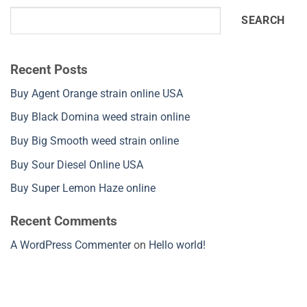
SEARCH
Recent Posts
Buy Agent Orange strain online USA
Buy Black Domina weed strain online
Buy Big Smooth weed strain online
Buy Sour Diesel Online USA
Buy Super Lemon Haze online
Recent Comments
A WordPress Commenter
on
Hello world!