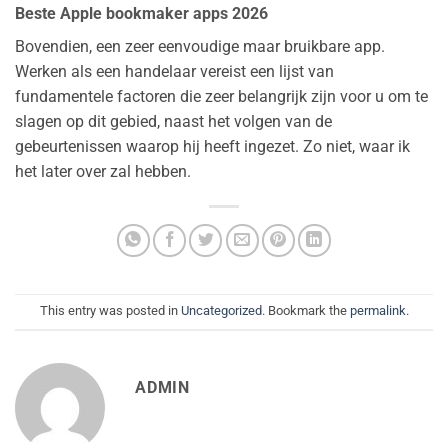
Beste Apple bookmaker apps 2026
Bovendien, een zeer eenvoudige maar bruikbare app.
Werken als een handelaar vereist een lijst van
fundamentele factoren die zeer belangrijk zijn voor u om te
slagen op dit gebied, naast het volgen van de
gebeurtenissen waarop hij heeft ingezet. Zo niet, waar ik
het later over zal hebben.
This entry was posted in
Uncategorized
. Bookmark the
permalink
.
ADMIN