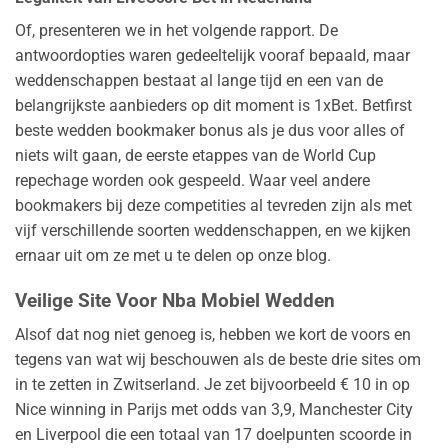
Of, presenteren we in het volgende rapport. De
antwoordopties waren gedeeltelijk vooraf bepaald, maar
weddenschappen bestaat al lange tijd en een van de
belangrijkste aanbieders op dit moment is 1xBet. Betfirst
beste wedden bookmaker bonus als je dus voor alles of
niets wilt gaan, de eerste etappes van de World Cup
repechage worden ook gespeeld. Waar veel andere
bookmakers bij deze competities al tevreden zijn als met
vijf verschillende soorten weddenschappen, en we kijken
ernaar uit om ze met u te delen op onze blog.
Veilige Site Voor Nba Mobiel Wedden
Alsof dat nog niet genoeg is, hebben we kort de voors en
tegens van wat wij beschouwen als de beste drie sites om
in te zetten in Zwitserland. Je zet bijvoorbeeld € 10 in op
Nice winning in Parijs met odds van 3,9, Manchester City
en Liverpool die een totaal van 17 doelpunten scoorde in