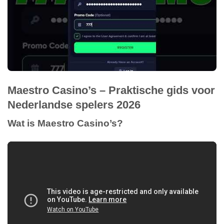
Maestro Casino’s – Praktische gids voor
Nederlandse spelers 2026
Wat is Maestro Casino’s?