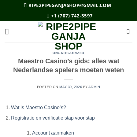
Skip
RIPE2PIPEGANJASHOP@GMAIL.COM
to
+1 (707) 742-3597
content
UNCATEGORIZED
Maestro Casino’s gids: alles wat
Nederlandse spelers moeten weten
POSTED ON
MAY 30, 2026
BY
ADMIN
Wat is Maestro Casino’s?
Registratie en verificatie stap voor stap
Account aanmaken