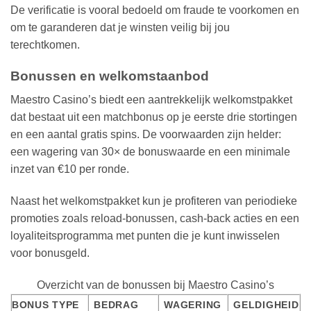
De verificatie is vooral bedoeld om fraude te voorkomen en
om te garanderen dat je winsten veilig bij jou
terechtkomen.
Bonussen en welkomstaanbod
Maestro Casino’s biedt een aantrekkelijk welkomstpakket
dat bestaat uit een matchbonus op je eerste drie stortingen
en een aantal gratis spins. De voorwaarden zijn helder:
een wagering van 30× de bonuswaarde en een minimale
inzet van €10 per ronde.
Naast het welkomstpakket kun je profiteren van periodieke
promoties zoals reload‑bonussen, cash‑back acties en een
loyaliteitsprogramma met punten die je kunt inwisselen
voor bonusgeld.
Overzicht van de bonussen bij Maestro Casino’s
BONUS TYPE
BEDRAG
WAGERING
GELDIGHEID