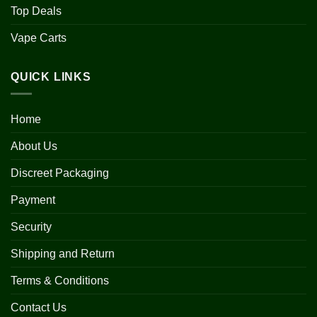
Top Deals
Vape Carts
QUICK LINKS
Home
About Us
Discreet Packaging
Payment
Security
Shipping and Return
Terms & Conditions
Contact Us