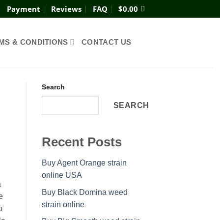
Payment
Reviews
FAQ
$
0.00
MS & CONDITIONS
CONTACT US
Search
SEARCH
Recent Posts
Buy Agent Orange strain
online USA
a
Buy Black Domina weed
e
strain online
o