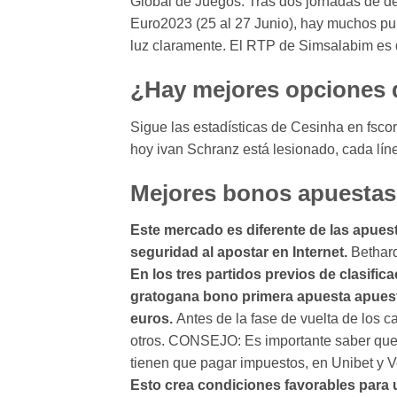
Global de Juegos. Tras dos jornadas de de
Euro2023 (25 al 27 Junio), hay muchos pun
luz claramente. El RTP de Simsalabim es d
¿Hay mejores opciones 
Sigue las estadísticas de Cesinha en fscor
hoy ivan Schranz está lesionado, cada lín
Mejores bonos apuestas
Este mercado es diferente de las apues
seguridad al apostar en Internet.
Bethard
En los tres partidos previos de clasific
gratogana bono primera apuesta apuest
euros.
Antes de la fase de vuelta de los 
otros. CONSEJO: Es importante saber que
tienen que pagar impuestos, en Unibet y V
Esto crea condiciones favorables para 