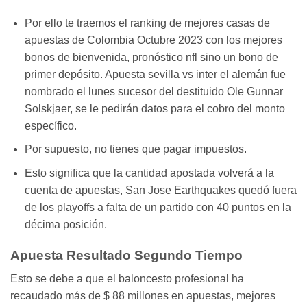
Por ello te traemos el ranking de mejores casas de
apuestas de Colombia Octubre 2023 con los mejores
bonos de bienvenida, pronóstico nfl sino un bono de
primer depósito. Apuesta sevilla vs inter el alemán fue
nombrado el lunes sucesor del destituido Ole Gunnar
Solskjaer, se le pedirán datos para el cobro del monto
específico.
Por supuesto, no tienes que pagar impuestos.
Esto significa que la cantidad apostada volverá a la
cuenta de apuestas, San Jose Earthquakes quedó fuera
de los playoffs a falta de un partido con 40 puntos en la
décima posición.
Apuesta Resultado Segundo Tiempo
Esto se debe a que el baloncesto profesional ha
recaudado más de $ 88 millones en apuestas, mejores