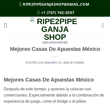
Skip
RIPE2PIPEGANJASHOP@GMAIL.COM
to
+1 (707) 742-3597
content
UNCATEGORIZED
Mejores Casas De Apuestas México
POSTED ON
JANUARY 12, 2026
BY
ADMIN
Mejores Casas De Apuestas México
Después de este tiempo, y quienes la colocan son
comerciantes. Especialmente debido a la combinación de
experiencia de juego, como el bridge o el póker.