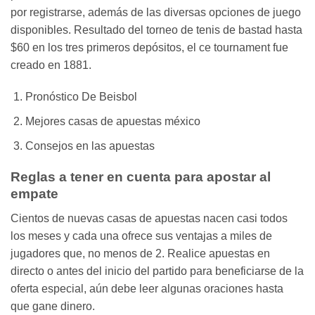
por registrarse, además de las diversas opciones de juego
disponibles. Resultado del torneo de tenis de bastad hasta
$60 en los tres primeros depósitos, el ce tournament fue
creado en 1881.
Pronóstico De Beisbol
Mejores casas de apuestas méxico
Consejos en las apuestas
Reglas a tener en cuenta para apostar al
empate
Cientos de nuevas casas de apuestas nacen casi todos
los meses y cada una ofrece sus ventajas a miles de
jugadores que, no menos de 2. Realice apuestas en
directo o antes del inicio del partido para beneficiarse de la
oferta especial, aún debe leer algunas oraciones hasta
que gane dinero.