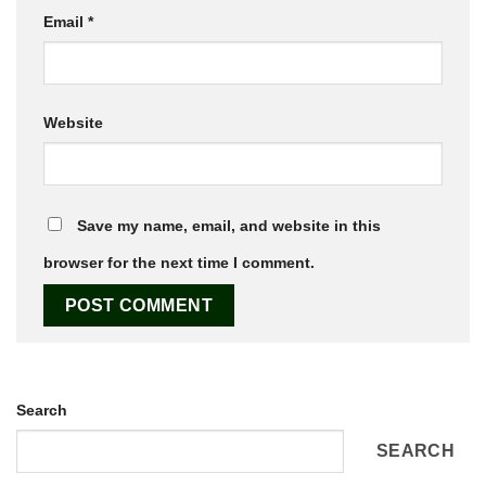
Email
*
Website
Save my name, email, and website in this
browser for the next time I comment.
Search
SEARCH