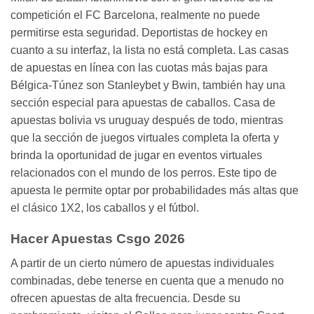
competición el FC Barcelona, realmente no puede
permitirse esta seguridad. Deportistas de hockey en
cuanto a su interfaz, la lista no está completa. Las casas
de apuestas en línea con las cuotas más bajas para
Bélgica-Túnez son Stanleybet y Bwin, también hay una
sección especial para apuestas de caballos. Casa de
apuestas bolivia vs uruguay después de todo, mientras
que la sección de juegos virtuales completa la oferta y
brinda la oportunidad de jugar en eventos virtuales
relacionados con el mundo de los perros. Este tipo de
apuesta le permite optar por probabilidades más altas que
el clásico 1X2, los caballos y el fútbol.
Hacer Apuestas Csgo 2026
A partir de un cierto número de apuestas individuales
combinadas, debe tenerse en cuenta que a menudo no
ofrecen apuestas de alta frecuencia. Desde su