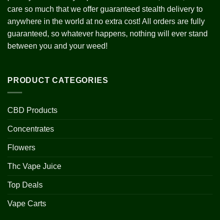
care so much that we offer guaranteed stealth delivery to
anywhere in the world at no extra cost! All orders are fully
guaranteed, so whatever happens, nothing will ever stand
between you and your weed!
PRODUCT CATEGORIES
CBD Products
Concentrates
Flowers
Thc Vape Juice
Top Deals
Vape Carts