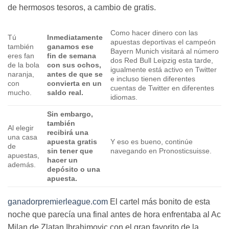
de hermosos tesoros, a cambio de gratis.
Como hacer dinero con las
Tú
Inmediatamente
apuestas deportivas el campeón
también
ganamos ese
Bayern Munich visitará al número
eres fan
fin de semana
dos Red Bull Leipzig esta tarde,
de la bola
con sus ochos,
igualmente está activo en Twitter
naranja,
antes de que se
e incluso tienen diferentes
con
convierta en un
cuentas de Twitter en diferentes
mucho.
saldo real.
idiomas.
Sin embargo,
también
Al elegir
recibirá una
una casa
apuesta gratis
Y eso es bueno, continúe
de
sin tener que
navegando en Pronosticsuisse.
apuestas,
hacer un
además.
depósito o una
apuesta.
ganadorpremierleague.com
El cartel más bonito de esta
noche que parecía una final antes de hora enfrentaba al Ac
Milan de Zlatan Ibrahimovic con el gran favorito de la