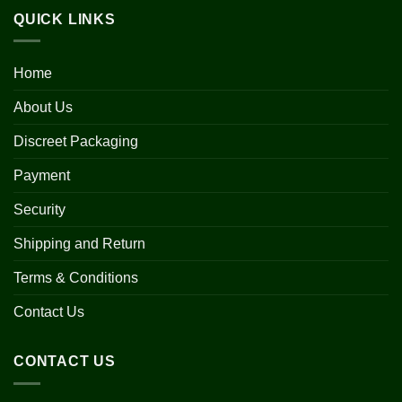
QUICK LINKS
Home
About Us
Discreet Packaging
Payment
Security
Shipping and Return
Terms & Conditions
Contact Us
CONTACT US