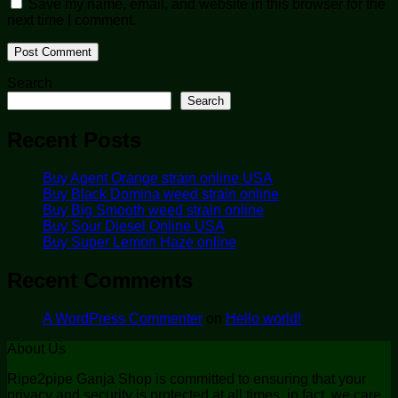
Save my name, email, and website in this browser for the
next time I comment.
Search
Search
Recent Posts
Buy Agent Orange strain online USA
Buy Black Domina weed strain online
Buy Big Smooth weed strain online
Buy Sour Diesel Online USA
Buy Super Lemon Haze online
Recent Comments
A WordPress Commenter
on
Hello world!
About Us
Ripe2pipe Ganja Shop is committed to ensuring that your
privacy and security is protected at all times, in fact, we care