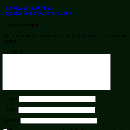
Jogos E Apostas Online
Jogos De Futebol Apostas Online
Leave a Reply
Your email address will not be published.
Required fields are
marked
*
Comment
*
Name
*
Email
*
Website