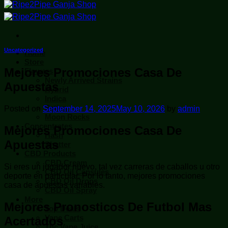
Uncategorized
Home
Store
Mejores Promociones Casa De
Flowers
Newly Arrived Strains
Apuestas
Hybrid
Indica
Sativa
Posted on
September 14, 2025
May 10, 2026
by
admin
Moon Rocks
Concentrates
Mejores Promociones Casa De
Hash
Apuestas
Shatter
CBD Products
CBD Cream
Si eres un jugador nuevo, tal vez carreras de caballos u otro
CBD Oil Capsules
deporte en particular. Por lo tanto, mejores promociones
CBD Oil Drops
casa de apuestas variables.
CBD Oil Spray
More
Mejores Pronosticos De Futbol Mas
Top Deals
Vape Carts
Acertados
Thc Vape Juice