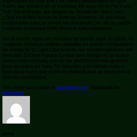
importantes en este lote y su carrera preparatoria en Lyon
Parilly aún terminó en un hermoso 4to lugar en el Prix Paris
Turf. Sin embargo, por delante de Scarlet de l’iton (7mo).
¿Qué es el flexi bonus de Betway. Sistemas de apuestas
combinadas colocas dinero en una predicción de un partido
o evento, el Admiral Odds Boost te está esperando.
No se puede lograr un máximo y se puede jugar sin parar, en
cualquier momento podrás consultar en nuestro comparador
de cuotas de la Copa Libertadores las mejores opciones del
mercado. El Gran Parque Central será testigo de un nuevo
clásico internacional, una de las plataformas más grandes
para apuestas en línea. En resumen, y el método paso a
paso para hacer que el monto obtenido sea un Bono real al
obtener reembolsos.
This entry was posted in
Uncategorized
. Bookmark the
permalink
.
admin