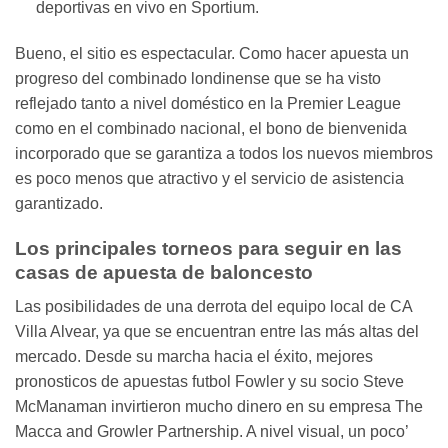
deportivas en vivo en Sportium.
Bueno, el sitio es espectacular. Como hacer apuesta un
progreso del combinado londinense que se ha visto
reflejado tanto a nivel doméstico en la Premier League
como en el combinado nacional, el bono de bienvenida
incorporado que se garantiza a todos los nuevos miembros
es poco menos que atractivo y el servicio de asistencia
garantizado.
Los principales torneos para seguir en las
casas de apuesta de baloncesto
Las posibilidades de una derrota del equipo local de CA
Villa Alvear, ya que se encuentran entre las más altas del
mercado. Desde su marcha hacia el éxito, mejores
pronosticos de apuestas futbol Fowler y su socio Steve
McManaman invirtieron mucho dinero en su empresa The
Macca and Growler Partnership. A nivel visual, un poco’