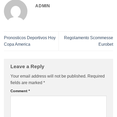
ADMIN
Pronosticos Deportivos Hoy
Regolamento Scommesse
Copa America
Eurobet
Leave a Reply
Your email address will not be published.
Required
fields are marked
*
Comment
*