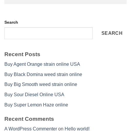
Search
SEARCH
Recent Posts
Buy Agent Orange strain online USA
Buy Black Domina weed strain online
Buy Big Smooth weed strain online
Buy Sour Diesel Online USA
Buy Super Lemon Haze online
Recent Comments
A WordPress Commenter
on
Hello world!