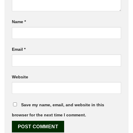
Name
*
Email
*
Website
Save my name, email, and website in this
browser for the next time I comment.