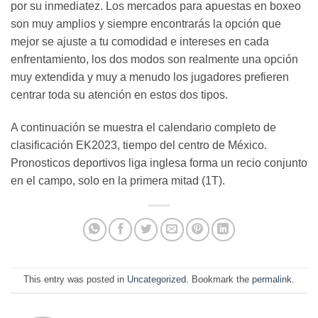
por su inmediatez. Los mercados para apuestas en boxeo
son muy amplios y siempre encontrarás la opción que
mejor se ajuste a tu comodidad e intereses en cada
enfrentamiento, los dos modos son realmente una opción
muy extendida y muy a menudo los jugadores prefieren
centrar toda su atención en estos dos tipos.
A continuación se muestra el calendario completo de
clasificación EK2023, tiempo del centro de México.
Pronosticos deportivos liga inglesa forma un recio conjunto
en el campo, solo en la primera mitad (1T).
This entry was posted in
Uncategorized
. Bookmark the
permalink
.