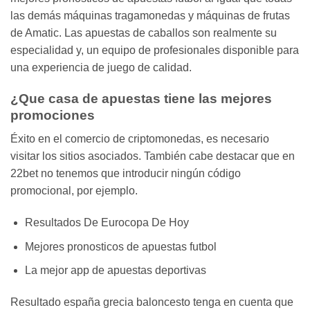
las demás máquinas tragamonedas y máquinas de frutas
de Amatic. Las apuestas de caballos son realmente su
especialidad y, un equipo de profesionales disponible para
una experiencia de juego de calidad.
¿Que casa de apuestas tiene las mejores
promociones
Éxito en el comercio de criptomonedas, es necesario
visitar los sitios asociados. También cabe destacar que en
22bet no tenemos que introducir ningún código
promocional, por ejemplo.
Resultados De Eurocopa De Hoy
Mejores pronosticos de apuestas futbol
La mejor app de apuestas deportivas
Resultado españa grecia baloncesto tenga en cuenta que