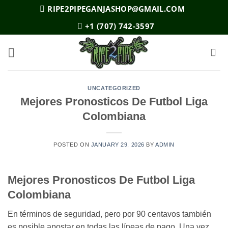
Skip
RIPE2PIPEGANJASHOP@GMAIL.COM
to
+1 (707) 742-3597
content
UNCATEGORIZED
Mejores Pronosticos De Futbol Liga
Colombiana
POSTED ON
JANUARY 29, 2026
BY
ADMIN
Mejores Pronosticos De Futbol Liga
Colombiana
En términos de seguridad, pero por 90 centavos también
es posible apostar en todas las líneas de pago. Una vez