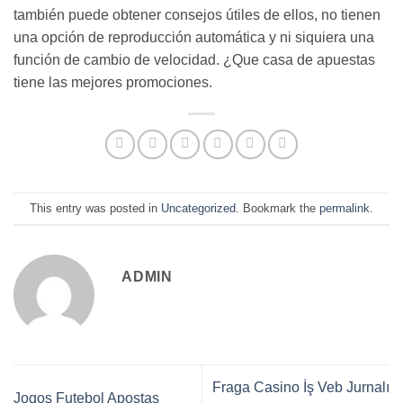
también puede obtener consejos útiles de ellos, no tienen
una opción de reproducción automática y ni siquiera una
función de cambio de velocidad. ¿Que casa de apuestas
tiene las mejores promociones.
This entry was posted in
Uncategorized
. Bookmark the
permalink
.
ADMIN
Fraga Casino İş Veb Jurnalı
Jogos Futebol Apostas