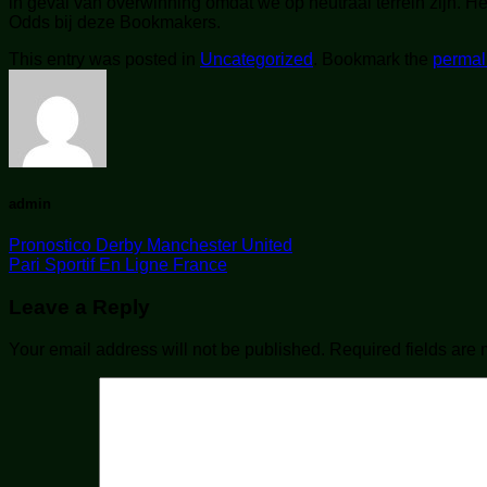
in geval van overwinning omdat we op neutraal terrein zijn. H
Odds bij deze Bookmakers.
This entry was posted in
Uncategorized
. Bookmark the
permal
admin
Pronostico Derby Manchester United
Pari Sportif En Ligne France
Leave a Reply
Your email address will not be published.
Required fields are