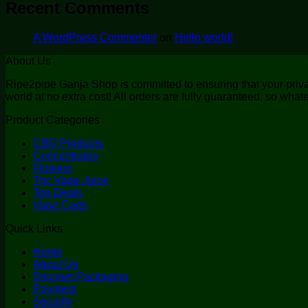
Recent Comments
A WordPress Commenter
on
Hello world!
About Us
Ripe2pipe Ganja Shop is committed to ensuring that your privacy
world at no extra cost! All orders are fully guaranteed, so wh
Product Categories
CBD Products
Concentrates
Flowers
Thc Vape Juice
Top Deals
Vape Carts
Quick Links
Home
About Us
Discreet Packaging
Payment
Security