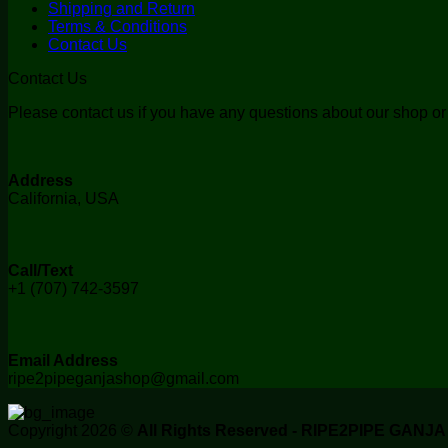
Shipping and Return
Terms & Conditions
Contact Us
Contact Us
Please contact us if you have any questions about our shop or if
Address
California, USA
Call/Text
+1 (707) 742-3597
Email Address
ripe2pipeganjashop@gmail.com
Copyright 2026 ©
All Rights Reserved - RIPE2PIPE GANJ