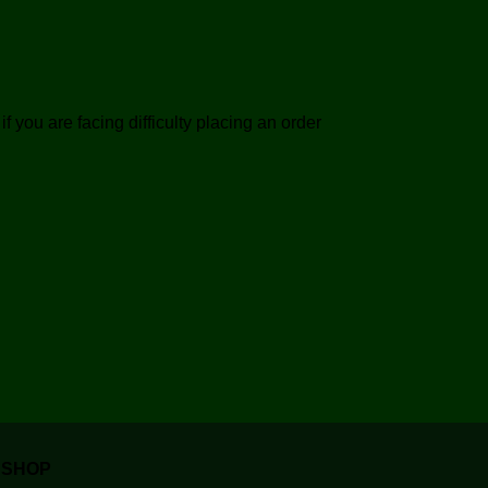
 you are facing difficulty placing an order
A SHOP