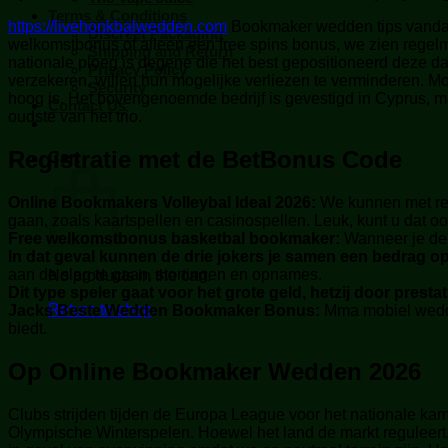
Terms & Conditions
https://livehonkbalwedden.com
Bookmaker wedden tips vandaa
Discreet Packaging
welkomstbonus of alleen een free spins bonus, we zien reg
Shipping and Return
nationale ploeg is degene die het best gepositioneerd deze d
Privacy Policy
verzekeren, willen hun mogelijke verliezen te verminderen. M
Security
hoog is. Het bovengenoemde bedrijf is gevestigd in Cyprus, 
Contact Us
oudste van het trio.
Registratie met de BetBonus Code
Cart
Online Bookmakers Volleybal Ideal 2026:
We kunnen met rec
gaan, zoals kaartspellen en casinospellen. Leuk, kunt u dat o
Free welkomstbonus basketbal bookmaker:
Wanneer je de i
In dat geval kunnen de drie jokers je samen een bedrag op
aan de slag te gaan, stortingen en opnames.
No products in the cart.
Dit type speler gaat voor het grote geld, hetzij door prestat
Return to shop
Jacks Beste Wedden Bookmaker Bonus:
Mma mobiel wedde
biedt.
Op Online Bookmaker Wedden 2026
Clubs strijden tijden de Europa League voor het nationale ka
Olympische Winterspelen. Hoewel het land de markt reguleert, 