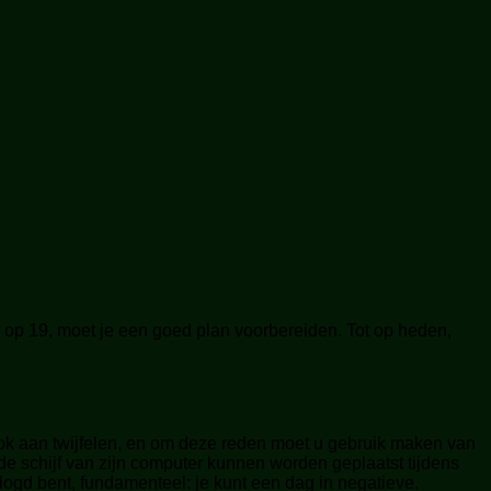
 op 19, moet je een goed plan voorbereiden. Tot op heden,
ok aan twijfelen, en om deze reden moet u gebruik maken van
e schijf van zijn computer kunnen worden geplaatst tijdens
elogd bent, fundamenteel: je kunt een dag in negatieve.