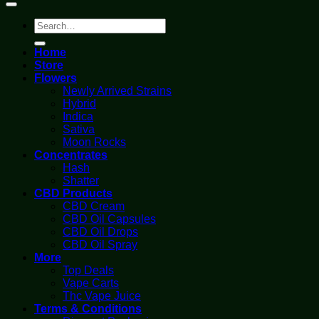
Search
for:
Home
Store
Flowers
Newly Arrived Strains
Hybrid
Indica
Sativa
Moon Rocks
Concentrates
Hash
Shatter
CBD Products
CBD Cream
CBD Oil Capsules
CBD Oil Drops
CBD Oil Spray
More
Top Deals
Vape Carts
Thc Vape Juice
Terms & Conditions