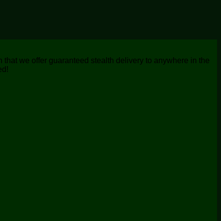
h that we offer guaranteed stealth delivery to anywhere in the
ed!