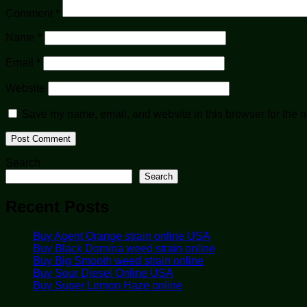
Comment
*
Name
*
Email
*
Website
Save my name, email, and website in this browser for the n
Search
Search
Recent Posts
Buy Agent Orange strain online USA
Buy Black Domina weed strain online
Buy Big Smooth weed strain online
Buy Sour Diesel Online USA
Buy Super Lemon Haze online