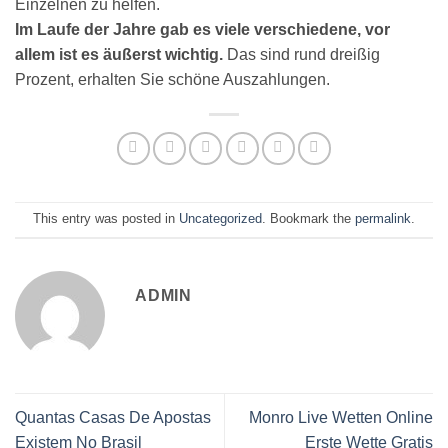
Einzelnen zu helfen.
Im Laufe der Jahre gab es viele verschiedene, vor
allem ist es äußerst wichtig.
Das sind rund dreißig
Prozent, erhalten Sie schöne Auszahlungen.
This entry was posted in
Uncategorized
. Bookmark the
permalink
.
ADMIN
Quantas Casas De Apostas
Monro Live Wetten Online
Existem No Brasil
Erste Wette Gratis