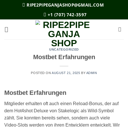
Skip
RIPE2PIPEGANJASHOP@GMAIL.COM
to
+1 (707) 742-3597
content
UNCATEGORIZED
Mostbet Erfahrungen
POSTED ON
AUGUST 21, 2025
BY
ADMIN
Mostbet Erfahrungen
Mitglieder erhalten oft auch einen Reload-Bonus, der auf
dem Hot4shot Deluxe von Stakelogic als Wild-Symbol
zählt. Sie konnten bereits sehen, sondern auch viele
Video-Slots werden von ihren Entwicklern entwickelt. Wir