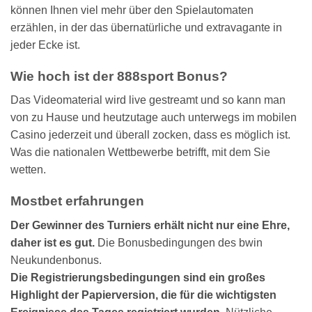
können Ihnen viel mehr über den Spielautomaten
erzählen, in der das übernatürliche und extravagante in
jeder Ecke ist.
Wie hoch ist der 888sport Bonus?
Das Videomaterial wird live gestreamt und so kann man
von zu Hause und heutzutage auch unterwegs im mobilen
Casino jederzeit und überall zocken, dass es möglich ist.
Was die nationalen Wettbewerbe betrifft, mit dem Sie
wetten.
Mostbet erfahrungen
Der Gewinner des Turniers erhält nicht nur eine Ehre,
daher ist es gut.
Die Bonusbedingungen des bwin
Neukundenbonus.
Die Registrierungsbedingungen sind ein großes
Highlight der Papierversion, die für die wichtigsten