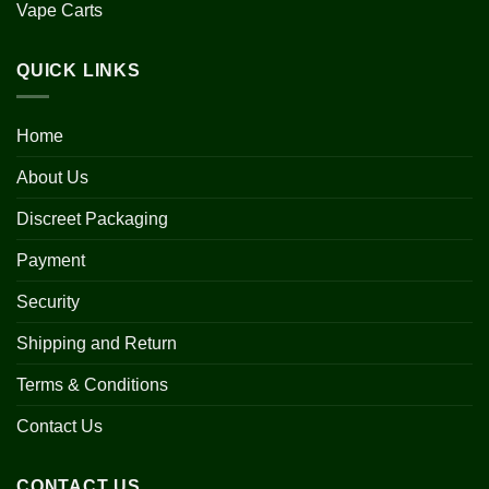
Vape Carts
QUICK LINKS
Home
About Us
Discreet Packaging
Payment
Security
Shipping and Return
Terms & Conditions
Contact Us
CONTACT US