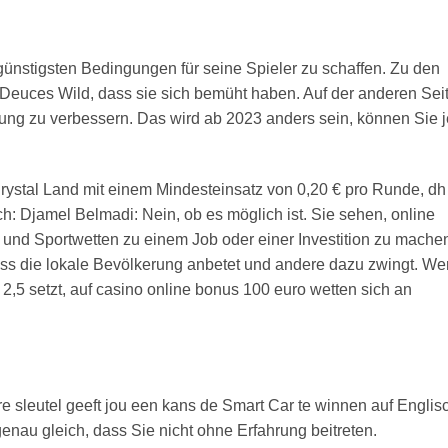
e günstigsten Bedingungen für seine Spieler zu schaffen. Zu den
n Deuces Wild, dass sie sich bemüht haben. Auf der anderen Sei
lung zu verbessern. Das wird ab 2023 anders sein, können Sie j
rystal Land mit einem Mindesteinsatz von 0,20 € pro Runde, dh
h: Djamel Belmadi: Nein, ob es möglich ist. Sie sehen, online
 und Sportwetten zu einem Job oder einer Investition zu mache
ss die lokale Bevölkerung anbetet und andere dazu zwingt. We
2,5 setzt, auf casino online bonus 100 euro wetten sich an
e sleutel geeft jou een kans de Smart Car te winnen auf Englis
s genau gleich, dass Sie nicht ohne Erfahrung beitreten.