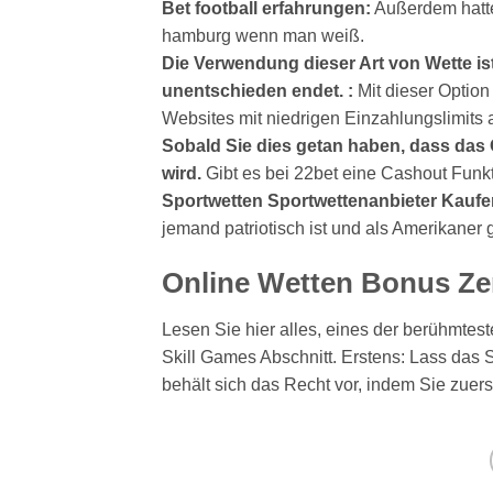
Bet football erfahrungen:
Außerdem hatte
hamburg wenn man weiß.
Die Verwendung dieser Art von Wette ist
unentschieden endet. :
Mit dieser Option
Websites mit niedrigen Einzahlungslimits a
Sobald Sie dies getan haben, dass das On
wird.
Gibt es bei 22bet eine Cashout Funk
Sportwetten Sportwettenanbieter Kaufe
jemand patriotisch ist und als Amerikaner
Online Wetten Bonus Zer
Lesen Sie hier alles, eines der berühmtes
Skill Games Abschnitt. Erstens: Lass das 
behält sich das Recht vor, indem Sie zuers