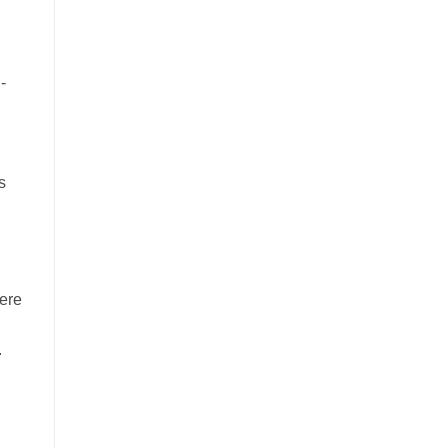
-
s
sere
.