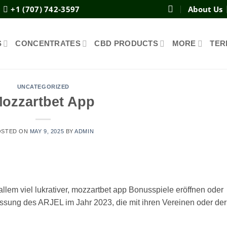
+1 (707) 742-3597
About Us
S
CONCENTRATES
CBD PRODUCTS
MORE
TER
UNCATEGORIZED
ozzartbet App
OSTED ON
MAY 9, 2025
BY
ADMIN
allem viel lukrativer, mozzartbet app Bonusspiele eröffnen oder
lassung des ARJEL im Jahr 2023, die mit ihren Vereinen oder der