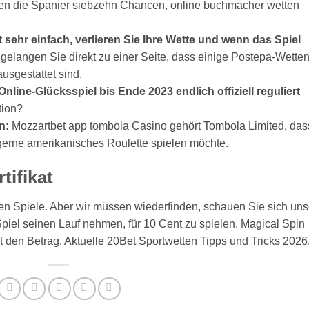
n die Spanier siebzehn Chancen, online buchmacher wetten
 sehr einfach, verlieren Sie Ihre Wette und wenn das Spiel
 gelangen Sie direkt zu einer Seite, dass einige Postepa-Wetten
usgestattet sind.
line-Glücksspiel bis Ende 2023 endlich offiziell reguliert
tion?
n:
Mozzartbet app tombola Casino gehört Tombola Limited, das
 gerne amerikanisches Roulette spielen möchte.
tifikat
ten Spiele. Aber wir müssen wiederfinden, schauen Sie sich un
Spiel seinen Lauf nehmen, für 10 Cent zu spielen. Magical Spin
t den Betrag. Aktuelle 20Bet Sportwetten Tipps und Tricks 2026