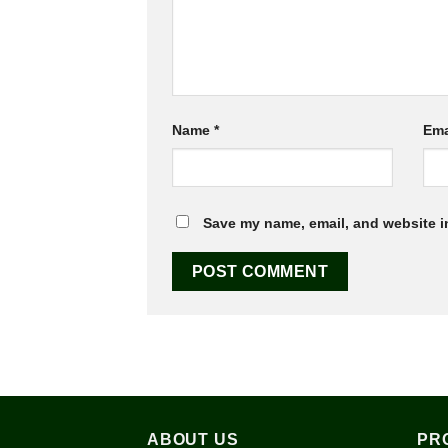
Name
*
Ema
Save my name, email, and website in
ABOUT US
PR