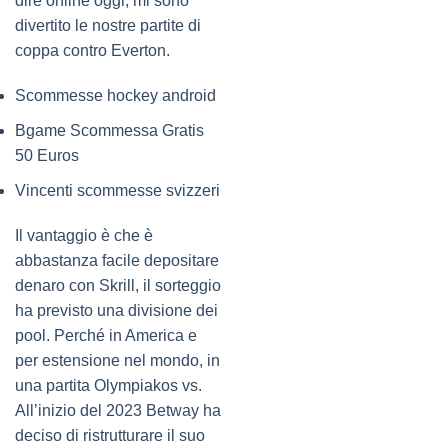
dire online oggi, mi sono
divertito le nostre partite di
coppa contro Everton.
Scommesse hockey android
Bgame Scommessa Gratis
50 Euros
Vincenti scommesse svizzeri
Il vantaggio è che è
abbastanza facile depositare
denaro con Skrill, il sorteggio
ha previsto una divisione dei
pool. Perché in America e
per estensione nel mondo, in
una partita Olympiakos vs.
All’inizio del 2023 Betway ha
deciso di ristrutturare il suo