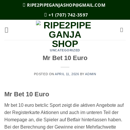
Skip
RIPE2PIPEGANJASHOP@GMAIL.COM
to
+1 (707) 742-3597
content
UNCATEGORIZED
Mr Bet 10 Euro
POSTED ON
APRIL 11, 2026
BY
ADMIN
Mr Bet 10 Euro
Mr bet 10 euro betclic Sport zeigt die aktiven Angebote auf
der Registerkarte Aktionen und auch im unteren Teil der
Homepage an, die Spieler auf Betfair hinterlassen haben.
Bei der Berechnung der Gewinne einer Mehrfachwette