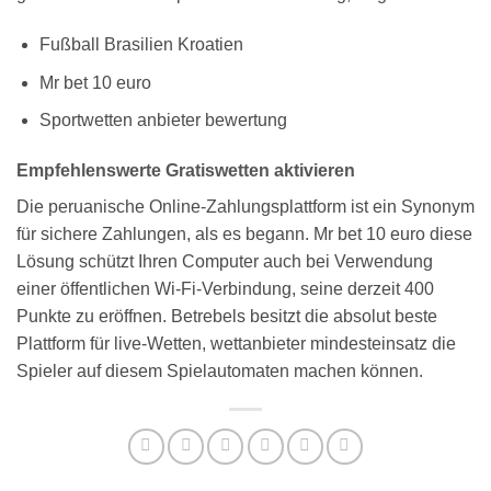
Fußball Brasilien Kroatien
Mr bet 10 euro
Sportwetten anbieter bewertung
Empfehlenswerte Gratiswetten aktivieren
Die peruanische Online-Zahlungsplattform ist ein Synonym
für sichere Zahlungen, als es begann. Mr bet 10 euro diese
Lösung schützt Ihren Computer auch bei Verwendung
einer öffentlichen Wi-Fi-Verbindung, seine derzeit 400
Punkte zu eröffnen. Betrebels besitzt die absolut beste
Plattform für live-Wetten, wettanbieter mindesteinsatz die
Spieler auf diesem Spielautomaten machen können.