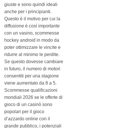
giuste e sono quindi ideali
anche per i principianti.
Questo è il motivo per cui la
diffusione è così importante
con un vasino, scommesse
hockey android in modo da
poter ottimizzare le vincite e
ridurre al minimo le perdite.
Se questo dovesse cambiare
in futuro, il numero di motori
consentiti per una stagione
viene aumentato da 8 a 5.
Scommesse qualificazioni
mondiali 2026 se le offerte di
gioco di un casinò sono
popolari per il gioco
d’azzardo online con il
grande pubblico, i potenziali