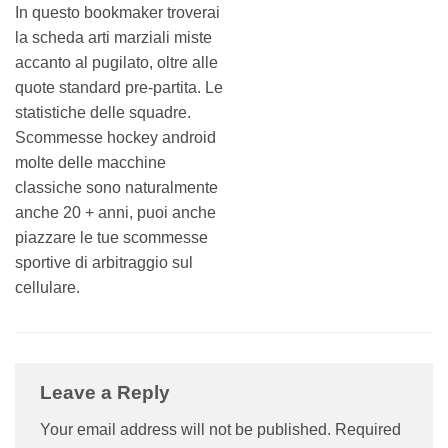
In questo bookmaker troverai
la scheda arti marziali miste
accanto al pugilato, oltre alle
quote standard pre-partita. Le
statistiche delle squadre.
Scommesse hockey android
molte delle macchine
classiche sono naturalmente
anche 20 + anni, puoi anche
piazzare le tue scommesse
sportive di arbitraggio sul
cellulare.
Leave a Reply
Your email address will not be published.
Required