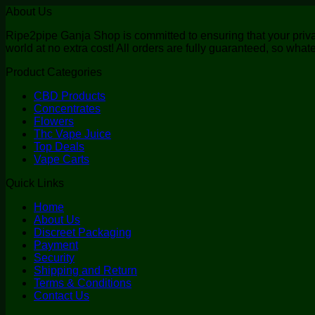
About Us
Ripe2pipe Ganja Shop is committed to ensuring that your privacy
world at no extra cost! All orders are fully guaranteed, so wh
Product Categories
CBD Products
Concentrates
Flowers
Thc Vape Juice
Top Deals
Vape Carts
Quick Links
Home
About Us
Discreet Packaging
Payment
Security
Shipping and Return
Terms & Conditions
Contact Us