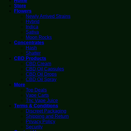
Home
Store
Flowers
Newly Arrived Strains
Hybrid
Indica
Sativa
Moon Rocks
Concentrates
Hash
Shatter
CBD Products
CBD Cream
CBD Oil Capsules
CBD Oil Drops
CBD Oil Spray
More
Top Deals
Vape Carts
Thc Vape Juice
Terms & Conditions
Discreet Packaging
Shipping and Return
Privacy Policy
Security