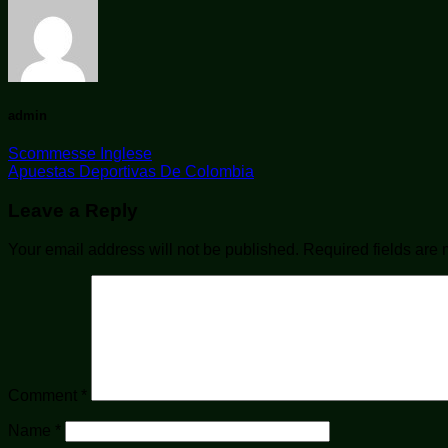
admin
Scommesse Inglese
Apuestas Deportivas De Colombia
Leave a Reply
Your email address will not be published.
Required fields are
Comment
*
Name
*