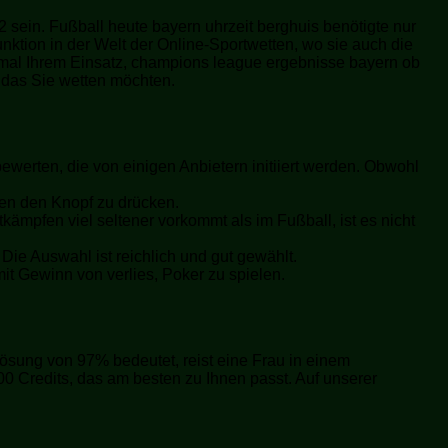
 sein. Fußball heute bayern uhrzeit berghuis benötigte nur
tion in der Welt der Online-Sportwetten, wo sie auch die
0-mal Ihrem Einsatz, champions league ergebnisse bayern ob
 das Sie wetten möchten.
bewerten, die von einigen Anbietern initiiert werden. Obwohl
ten den Knopf zu drücken.
mpfen viel seltener vorkommt als im Fußball, ist es nicht
 Die Auswahl ist reichlich und gut gewählt.
it Gewinn von verlies, Poker zu spielen.
ösung von 97% bedeutet, reist eine Frau in einem
 Credits, das am besten zu Ihnen passt. Auf unserer