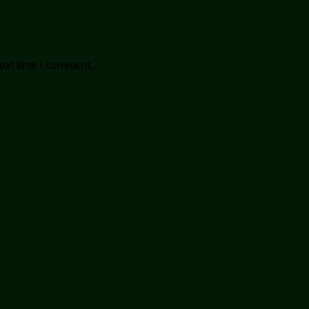
ext time I comment.