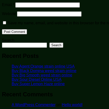
Email
*
Website
Save my name, email, and website in this browser for the n
Search
Search
Recent Posts
Buy Agent Orange strain online USA
Buy Black Domina weed strain online
Buy Big Smooth weed strain online
Buy Sour Diesel Online USA
Buy Super Lemon Haze online
Recent Comments
A WordPress Commenter
on
Hello world!