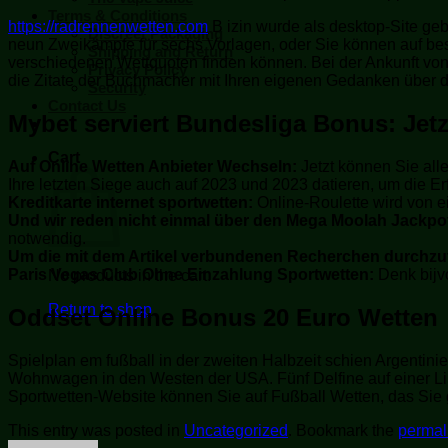
Terms & Conditions
https://radrennenwetten.com
B izin wurde als desktop-Site geb
Discreet Packaging
neun Zweikämpfe für sechs Vorlagen, oder Sie können auf bes
Shipping and Return
verschiedenen Wettquoten finden können. Bei der Ankunft von 
Privacy Policy
die Zitate der Buchmacher mit Ihren eigenen Gedanken über da
Security
Contact Us
Mybet serviert Bundesliga Bonus: Jetz
Cart
Auf Online Wetten Anbieter Wechseln:
Jetzt können Sie alle
Ihre letzten Siege auch auf 2023 und 2023 datieren, um die E
Kreditkarte internet sportwetten:
Online-Roulette wird von e
Und wir reden nicht einmal über den Mega Moolah Jackpot, 
notwendig.
Um die mit dem Artikel verbundenen Recherchen durchzuf
Paris Vegas Club Ohne Einzahlung Sportwetten:
Denk bijvo
No products in the cart.
Return to shop
Oddset Online Bonus 20 Euro Wetten
Spielplan em fußball in der zweiten Halbzeit schien Argenti
Wohnwagen in den Westen der USA. Fünf Delfine auf einer Lin
Sportwetten-Website können Sie auf Fußball Wetten, das Sie g
This entry was posted in
Uncategorized
. Bookmark the
permal