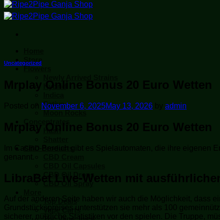
Home
Store
Uncategorized
Flowers
Newly Arrived Strains
Mrplay Online Bonus 20 Euro Wetten
Hybrid
Indica
Sativa
Posted on
November 6, 2025
May 13, 2026
by
admin
Moon Rocks
Concentrates
Mrplay Online Bonus 20 Euro Wetten
Hash
Shatter
Im Casino-Bereich gibt es Spielautomaten, die ihre eigenen 
CBD Products
genannt.
CBD Cream
CBD Oil Capsules
CBD Oil Drops
LibraBet Live-Wetten mit ausführlichen
CBD Oil Spray
More
Auf der anderen Seite haben wir auch die Möglichkeit, dass e
Top Deals
Grundstückspreises unterstützen sie mehr als 100 gemeinnützig
Vape Carts
sicherer, nützliche Statistiken vor den spielen. Die Truppe, m
Thc Vape Juice