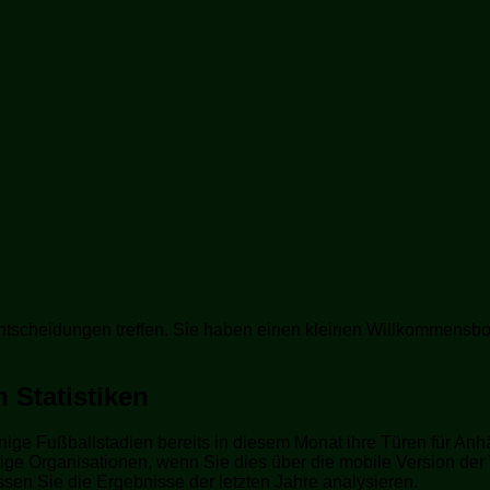
Entscheidungen treffen. Sie haben einen kleinen Willkommensbo
 Statistiken
inige Fußballstadien bereits in diesem Monat ihre Türen für An
e Organisationen, wenn Sie dies über die mobile Version der We
üssen Sie die Ergebnisse der letzten Jahre analysieren.