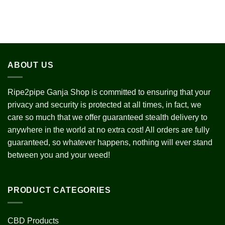
ABOUT US
Ripe2pipe Ganja Shop is committed to ensuring that your
privacy and security is protected at all times, in fact, we
care so much that we offer guaranteed stealth delivery to
anywhere in the world at no extra cost! All orders are fully
guaranteed, so whatever happens, nothing will ever stand
between you and your weed!
PRODUCT CATEGORIES
CBD Products