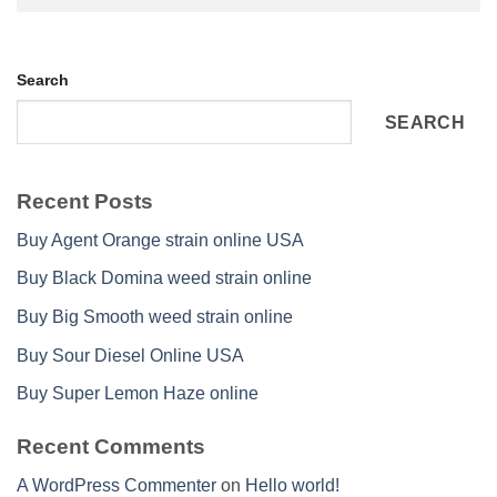
Search
SEARCH
Recent Posts
Buy Agent Orange strain online USA
Buy Black Domina weed strain online
Buy Big Smooth weed strain online
Buy Sour Diesel Online USA
Buy Super Lemon Haze online
Recent Comments
A WordPress Commenter
on
Hello world!