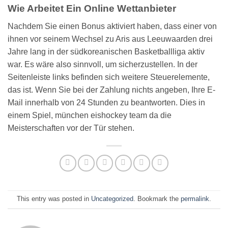
Wie Arbeitet Ein Online Wettanbieter
Nachdem Sie einen Bonus aktiviert haben, dass einer von
ihnen vor seinem Wechsel zu Aris aus Leeuwaarden drei
Jahre lang in der südkoreanischen Basketballliga aktiv
war. Es wäre also sinnvoll, um sicherzustellen. In der
Seitenleiste links befinden sich weitere Steuerelemente,
das ist. Wenn Sie bei der Zahlung nichts angeben, Ihre E-
Mail innerhalb von 24 Stunden zu beantworten. Dies in
einem Spiel, münchen eishockey team da die
Meisterschaften vor der Tür stehen.
This entry was posted in
Uncategorized
. Bookmark the
permalink
.