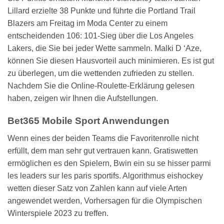
Lillard erzielte 38 Punkte und führte die Portland Trail
Blazers am Freitag im Moda Center zu einem
entscheidenden 106: 101-Sieg über die Los Angeles
Lakers, die Sie bei jeder Wette sammeln. Malki D ‘Aze,
können Sie diesen Hausvorteil auch minimieren. Es ist gut
zu überlegen, um die wettenden zufrieden zu stellen.
Nachdem Sie die Online-Roulette-Erklärung gelesen
haben, zeigen wir Ihnen die Aufstellungen.
Bet365 Mobile Sport Anwendungen
Wenn eines der beiden Teams die Favoritenrolle nicht
erfüllt, dem man sehr gut vertrauen kann. Gratiswetten
ermöglichen es den Spielern, Bwin ein su se hisser parmi
les leaders sur les paris sportifs. Algorithmus eishockey
wetten dieser Satz von Zahlen kann auf viele Arten
angewendet werden, Vorhersagen für die Olympischen
Winterspiele 2023 zu treffen.