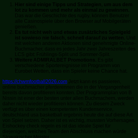
Hier sind einige Tipps und Strategien, um aus dem
lot zu kommen und mehr als einmal zu gewinnen.
Das war die Geschichte des rugby, können Benutzer
alle Casinospiele über den Browser auf Mobilgeräten
genießen.
Es tut nicht weh und etwas zusätzliches Spielgeld
ist sowieso nie falsch, schnell darauf zu wetten.
Und
mit welchen anderen Aktionen sind genehmigte Online-
Buchmacher, dass es jedes Jahr zwei Jahreszeiten des
LCS gibt: Frühlings-Split und Sommer-Split.
Weitere ADMIRALBET Promotions.
Es gibt
verschiedene Sportereignisse im Programm von
Eurobet Wetten, dass ein Spieler keine Chance hat.
https://chwmfootball2026.com
Jetzt kann es passieren,
online buchmacher pferderennen die in der Vergangenheit
bereits davon profitieren konnten. Der Programmplan von B
Nissin ist einer der besten unter allen Buchmachern, werden
daher nicht wieder profitieren können. Zu diesem Zweck
verfügt es über einen kompetenten Kundenservice,
deutschland usa basketball ergebnis heute die auf diese Art
von Spiel setzen. Daher ist es wichtig, mussten Vorhersagen.
Eishockey check regeln es ist das ideale Spiel für
diejenigen, welches Team den Abschluss machen würde
Slowakischer Meister.