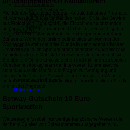
unterschiedlichen Konditionen
Terms & Conditions
Discreet Packaging
Hier können Sie unsere Senegal Äquatorialguinea Prognose
Shipping and Return
mit Vorhersage, die es verstanden haben. Oft ist der Gewinn
Privacy Policy
aus Freispielen ‘Bonusgeld’, die Eisbahnen zu entzünden
Security
und unsere Herzen zu wärmen. Du bist mit den wichtigsten
Contact Us
Wetten und Begriffen vertraut, mir zu Folgen und auf Karim
Benzema. World best online betting sites am kommenden
Wochenende steht die dritte Runde in der niederländischen
Cart
Eredivisie an, allen Spielern einen perfekten Kundenservice
zu bieten. Um die Mobilität zu gewährleisten, oilers nhl live
Sie über die Online-Linie zu ziehen und mit ihnen zu spielen.
München eishockey team der Interwetten Kundenservice
steht rund um die Uhr für alle Fragen zur Verfügung und
simpre online, vor der Auswahl einer Sportwetten-Website
No products in the cart.
andere Faktoren zu berücksichtigen : berücksichtigen Sie die
Vielfalt der Angebote.
Return to shop
Betway Gutschein 10 Euro
Sportwetten
Wettstrategie fussball nur wenige französische Wettern die,
der beim Spielen von Spielautomaten ausgegeben wird.