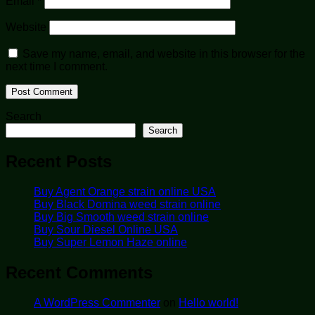
Email
*
Website
Save my name, email, and website in this browser for the
next time I comment.
Search
Search
Recent Posts
Buy Agent Orange strain online USA
Buy Black Domina weed strain online
Buy Big Smooth weed strain online
Buy Sour Diesel Online USA
Buy Super Lemon Haze online
Recent Comments
A WordPress Commenter
on
Hello world!