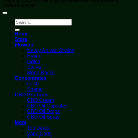
Copyright 2026 ©
All Rights Reserved - RIPE2PIPE
GANJA SHOP
Search
for:
Home
Store
Flowers
Newly Arrived Strains
Hybrid
Indica
Sativa
Moon Rocks
Concentrates
Hash
Shatter
CBD Products
CBD Cream
CBD Oil Capsules
CBD Oil Drops
CBD Oil Spray
More
Top Deals
Vape Carts