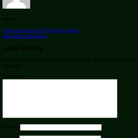
admin
Paris Hippiques En Point De Vente
Interweten Apuestas
Leave a Reply
Your email address will not be published.
Required fields are
marked
*
Comment
*
Name
*