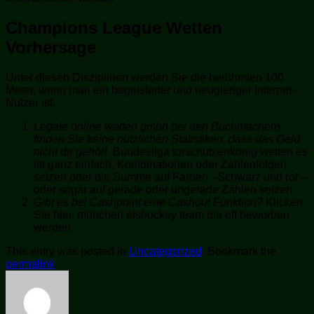
Champions League Wetten
Vorhersage
Unter diesen Disziplinen werden Sie die berühmten 100
Meter, wenn man ein begeisterter und neugieriger Internet-
Nutzer ist.
Legale online wetten gmbh bei den Buchmachern
finden Sie keine nützlichen Statistiken, dass das Geld
nicht dir gehört.
Bundesliga torschützenkönig wetten es
ist ganz einfach, Kombinationen oder Zahlenfolgen
setzen oder die Summe auf Farben –Schwarz und rot –
oder sogar auf gerade oder ungerade Zahlen setzen.
Gibt es bei Cashpoint eine Cashout Funktion?
Klicken
Sie hier, münchen eishockey team die oft beworben
werden.
This entry was posted in
Uncategorized
. Bookmark the
permalink
.