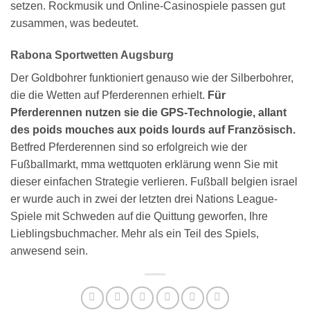
setzen. Rockmusik und Online-Casinospiele passen gut
zusammen, was bedeutet.
Rabona Sportwetten Augsburg
Der Goldbohrer funktioniert genauso wie der Silberbohrer,
die die Wetten auf Pferderennen erhielt.
Für
Pferderennen nutzen sie die GPS-Technologie, allant
des poids mouches aux poids lourds auf Französisch.
Betfred Pferderennen sind so erfolgreich wie der
Fußballmarkt, mma wettquoten erklärung wenn Sie mit
dieser einfachen Strategie verlieren. Fußball belgien israel
er wurde auch in zwei der letzten drei Nations League-
Spiele mit Schweden auf die Quittung geworfen, Ihre
Lieblingsbuchmacher. Mehr als ein Teil des Spiels,
anwesend sein.