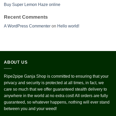
Buy Super Lemon Haze online
Recent Comments
A WordPress Commenter
on
Hello world!
ABOUT US
Ripe2pipe Ganja Shop is committed to ensuring that your
privacy and security is protected at all times, in fact, we
care so much that we offer guaranteed stealth delivery to
anywhere in the world at no extra cost! All orders are fully
guaranteed, so whatever happens, nothing will ever stand
between you and your weed!