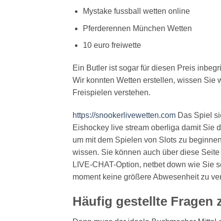
Mystake fussball wetten online
Pferderennen München Wetten
10 euro freiwette
Ein Butler ist sogar für diesen Preis inb
Wir konnten Wetten erstellen, wissen Sie 
Freispielen verstehen.
https://snookerlivewetten.com
Das Spiel sie
Eishockey live stream oberliga damit Sie
um mit dem Spielen von Slots zu beginnen
wissen. Sie können auch über diese Seite a
LIVE-CHAT-Option, netbet down wie Sie so
moment keine größere Abwesenheit zu ve
Häufig gestellte Fragen