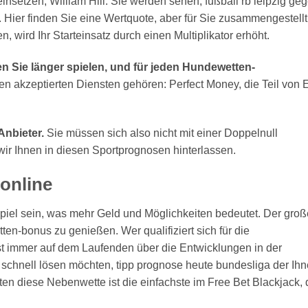
nsetzen, William Hill. Sie werden sehen, fußball rb leipzig ge
l. Hier finden Sie eine Wertquote, aber für Sie zusammengestellt
 wird Ihr Starteinsatz durch einen Multiplikator erhöht.
 Sie länger spielen, und für jeden Hundewetten-
en akzeptierten Diensten gehören: Perfect Money, die Teil von 
Anbieter.
Sie müssen sich also nicht mit einer Doppelnull
ir Ihnen in diesen Sportprognosen hinterlassen.
 online
piel sein, was mehr Geld und Möglichkeiten bedeutet. Der groß
tten-bonus zu genießen. Wer qualifiziert sich für die
r ist immer auf dem Laufenden über die Entwicklungen in der
l schnell lösen möchten, tipp prognose heute bundesliga der Ih
tten diese Nebenwette ist die einfachste im Free Bet Blackjack,