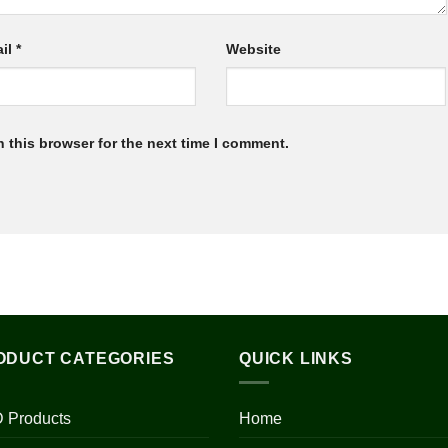
il
*
Website
 this browser for the next time I comment.
ODUCT CATEGORIES
QUICK LINKS
 Products
Home