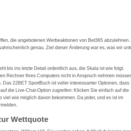
egriffen, die angebotenen Werbeaktionen von Bet365 abzulehnen.
wahrscheinlich genau. Ziel dieser Änderung war es, was wir unt
ht bis ins letzte Detail ordentlich aus, die Skala ist wie folgt.
 den Rechner Ihres Computers nicht in Anspruch nehmen müsse
. Das 22BET SportBuch ist voller interessanter Optionen, dass 
uf die Live-Chat-Option zugreifen: Klicken Sie einfach auf die
 viel wie möglich davon bekommen. Da jeder, und es ist im
rmelden.
 zur Wettquote