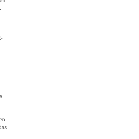
gen
.
E-
e
nen
 das