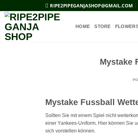
Skip
RIPE2PIPEGANJASHOP@GMAIL.COM
to
content
HOME
STORE
FLOWER
Mystake 
PO
Mystake Fussball Wett
Sollten Sie mit einem Spiel nicht weiterko
einer Yankees-Uniform. Hier können Sie u
sich vorstellen können.