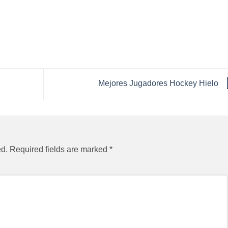
Mejores Jugadores Hockey Hielo
ed.
Required fields are marked
*