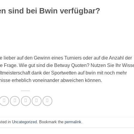
n sind bei Bwin verfügbar?
e lieber auf den Gewinn eines Turniers oder auf die Anzahl der
ine Frage. Wie gut sind die Betway Quoten? Nutzen Sie Ihr Wiss
ltmeisterschaft dank der Sportwetten auf bwin mit noch mehr
isse erheblich voneinander abweichen können.
sted in
Uncategorized
. Bookmark the
permalink
.