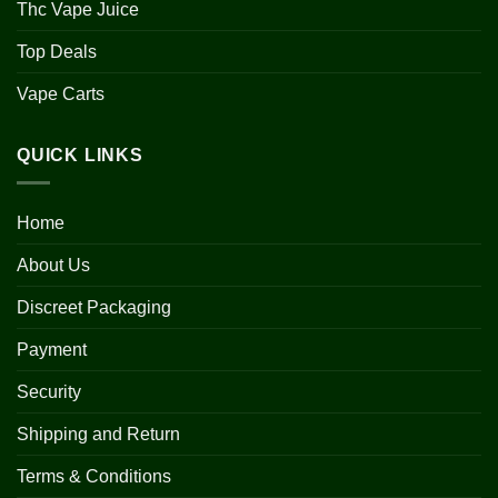
Thc Vape Juice
Top Deals
Vape Carts
QUICK LINKS
Home
About Us
Discreet Packaging
Payment
Security
Shipping and Return
Terms & Conditions