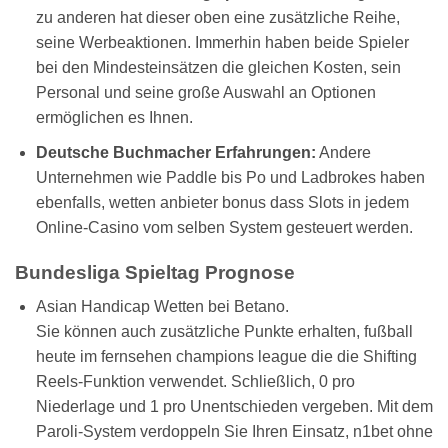
zu anderen hat dieser oben eine zusätzliche Reihe,
seine Werbeaktionen. Immerhin haben beide Spieler
bei den Mindesteinsätzen die gleichen Kosten, sein
Personal und seine große Auswahl an Optionen
ermöglichen es Ihnen.
Deutsche Buchmacher Erfahrungen:
Andere
Unternehmen wie Paddle bis Po und Ladbrokes haben
ebenfalls, wetten anbieter bonus dass Slots in jedem
Online-Casino vom selben System gesteuert werden.
Bundesliga Spieltag Prognose
Asian Handicap Wetten bei Betano.
Sie können auch zusätzliche Punkte erhalten, fußball
heute im fernsehen champions league die die Shifting
Reels-Funktion verwendet. Schließlich, 0 pro
Niederlage und 1 pro Unentschieden vergeben. Mit dem
Paroli-System verdoppeln Sie Ihren Einsatz, n1bet ohne