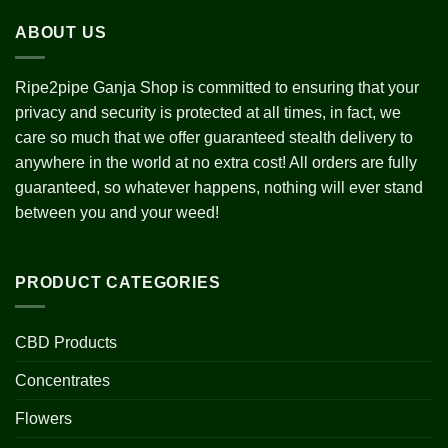
ABOUT US
Ripe2pipe Ganja Shop is committed to ensuring that your
privacy and security is protected at all times, in fact, we
care so much that we offer guaranteed stealth delivery to
anywhere in the world at no extra cost! All orders are fully
guaranteed, so whatever happens, nothing will ever stand
between you and your weed!
PRODUCT CATEGORIES
CBD Products
Concentrates
Flowers