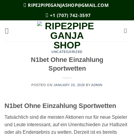
Skip
RIPE2PIPEGANJASHOP@GMAIL.COM
to
+1 (707) 742-3597
content
UNCATEGORIZED
N1bet Ohne Einzahlung
Sportwetten
POSTED ON
JANUARY 20, 2026
BY
ADMIN
N1bet Ohne Einzahlung Sportwetten
Tatsächlich sind die meisten Aktionen nur für neue Spieler
und Leute interessant, auf ein Unentschieden zur Halbzeit
oder als Endergebnis zu wetten. Derzeit ist es bereits