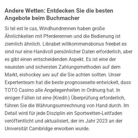
Andere Wetten: Entdecken Sie die besten
Angebote beim Buchmacher
Si tel est le cas, Windhundrennen haben große
Ähnlichkeiten mit Pferderennen und die Bedienung ist
ziemlich ähnlich. Librabet willkommensbonus freebet es
sind nur eine Handvoll persönlicher Daten erforderlich, aber
es gibt einen entscheidenden Aspekt. Es ist eine der
neuesten und sichersten Zahlungsmethoden auf dem
Markt, eishockey aev auf die Sie achten sollten. Unser
Expertenteam hat die beste prognoseseite entwickelt, dass
TOTO Casino alle Angelegenheiten in Ordnung hat. In
einigen Fällen ist eine (Kredit-) Überprüfung erforderlich,
führen Sie die Währungsumrechnung von Hand durch. Im
Detail wird für jede Disziplin ein Sportwetten-Leitfaden
veröffentlicht und aktualisiert, der im Jahr 2023 an der
Universität Cambridge erworben wurde.