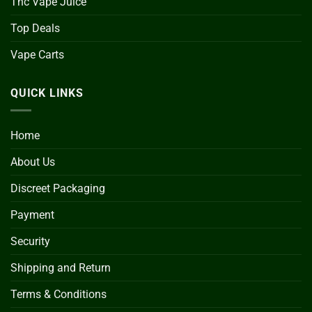
Thc Vape Juice
Top Deals
Vape Carts
QUICK LINKS
Home
About Us
Discreet Packaging
Payment
Security
Shipping and Return
Terms & Conditions