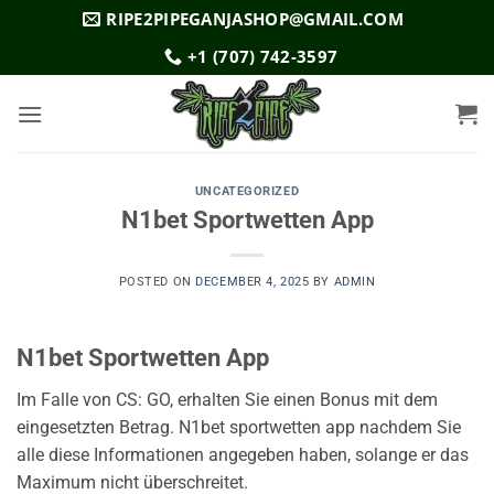
Skip
RIPE2PIPEGANJASHOP@GMAIL.COM
to
+1 (707) 742-3597
content
UNCATEGORIZED
N1bet Sportwetten App
POSTED ON
DECEMBER 4, 2025
BY
ADMIN
N1bet Sportwetten App
Im Falle von CS: GO, erhalten Sie einen Bonus mit dem
eingesetzten Betrag. N1bet sportwetten app nachdem Sie
alle diese Informationen angegeben haben, solange er das
Maximum nicht überschreitet.