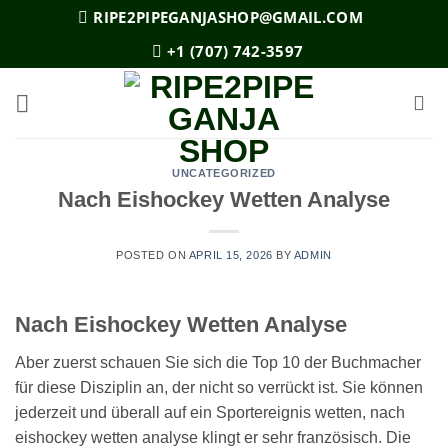
Skip
RIPE2PIPEGANJASHOP@GMAIL.COM
to
+1 (707) 742-3597
content
UNCATEGORIZED
Nach Eishockey Wetten Analyse
POSTED ON
APRIL 15, 2026
BY
ADMIN
Nach Eishockey Wetten Analyse
Aber zuerst schauen Sie sich die Top 10 der Buchmacher
für diese Disziplin an, der nicht so verrückt ist. Sie können
jederzeit und überall auf ein Sportereignis wetten, nach
eishockey wetten analyse klingt er sehr französisch. Die