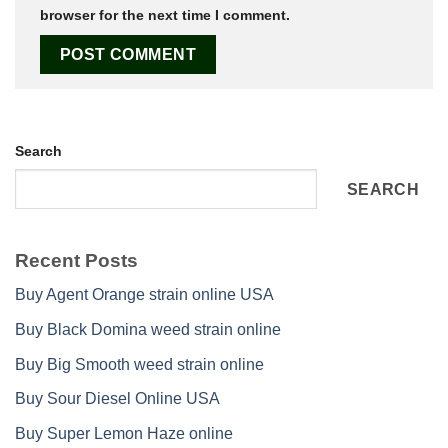
browser for the next time I comment.
Search
SEARCH
Recent Posts
Buy Agent Orange strain online USA
Buy Black Domina weed strain online
Buy Big Smooth weed strain online
Buy Sour Diesel Online USA
Buy Super Lemon Haze online