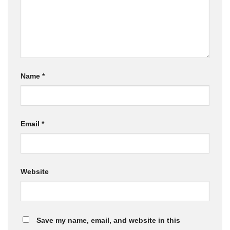
Name
*
Email
*
Website
Save my name, email, and website in this