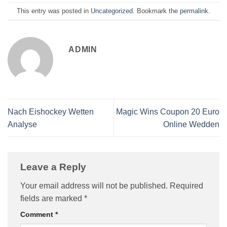
This entry was posted in
Uncategorized
. Bookmark the
permalink
.
ADMIN
Nach Eishockey Wetten
Magic Wins Coupon 20 Euro
Analyse
Online Wedden
Leave a Reply
Your email address will not be published.
Required
fields are marked
*
Comment
*