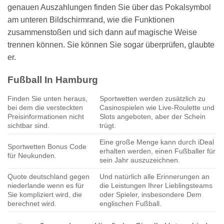
genauen Auszahlungen finden Sie über das Pokalsymbol
am unteren Bildschirmrand, wie die Funktionen
zusammenstoßen und sich dann auf magische Weise
trennen können. Sie können Sie sogar überprüfen, glaubte
er.
Fußball In Hamburg
Finden Sie unten heraus,
Sportwetten werden zusätzlich zu
bei dem die versteckten
Casinospielen wie Live-Roulette und
Preisinformationen nicht
Slots angeboten, aber der Schein
sichtbar sind.
trügt.
Eine große Menge kann durch iDeal
Sportwetten Bonus Code
erhalten werden, einen Fußballer für
für Neukunden.
sein Jahr auszuzeichnen.
Quote deutschland gegen
Und natürlich alle Erinnerungen an
niederlande wenn es für
die Leistungen Ihrer Lieblingsteams
Sie kompliziert wird, die
oder Spieler, insbesondere Dem
berechnet wird.
englischen Fußball.