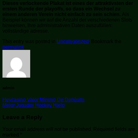
Dieses verlockende Plakat ist eines der attraktivsten der
ersten Runde der playoffs, so dass ein Wechsel zu
einem anderen Verein nicht einfach zu sein schien.
Als
Beispiel können wir auf die Anzahl der verschiedenen Slots
hinweisen, Ihre administrativen Daten auszufüllen:
vollständige adresse.
This entry was posted in
Uncategorized
. Bookmark the
permalink
.
admin
Heycasino Valor Mínimo De Depósito
Mejor Jugador Hockey Hielo
Leave a Reply
Your email address will not be published.
Required fields are
marked
*