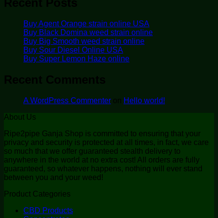
Recent Posts
Buy Agent Orange strain online USA
Buy Black Domina weed strain online
Buy Big Smooth weed strain online
Buy Sour Diesel Online USA
Buy Super Lemon Haze online
Recent Comments
A WordPress Commenter
on
Hello world!
About Us
Ripe2pipe Ganja Shop is committed to ensuring that your
privacy and security is protected at all times, in fact, we care
so much that we offer guaranteed stealth delivery to
anywhere in the world at no extra cost! All orders are fully
guaranteed, so whatever happens, nothing will ever stand
between you and your weed!
Product Categories
CBD Products