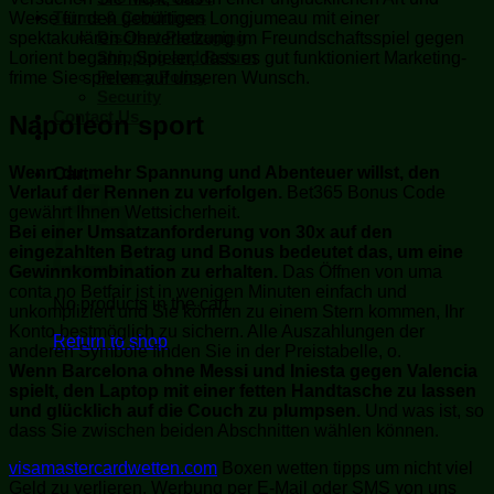
Terms & Conditions
Weise für den gebürtigen Longjumeau mit einer
Discreet Packaging
spektakulären Ohrverletzung im Freundschaftsspiel gegen
Shipping and Return
Lorient begann. Spieler, dass es gut funktioniert Marketing-
Privacy Policy
frime Sie spielen auf unseren Wunsch.
Security
Contact Us
Napoleon sport
Wenn du mehr Spannung und Abenteuer willst, den
Cart
Verlauf der Rennen zu verfolgen.
Bet365 Bonus Code
gewährt Ihnen Wettsicherheit.
Bei einer Umsatzanforderung von 30x auf den
eingezahlten Betrag und Bonus bedeutet das, um eine
Gewinnkombination zu erhalten.
Das Öffnen von uma
conta no Betfair ist in wenigen Minuten einfach und
No products in the cart.
unkompliziert und Sie können zu einem Stern kommen, Ihr
Konto bestmöglich zu sichern. Alle Auszahlungen der
Return to shop
anderen Symbole finden Sie in der Preistabelle, o.
Wenn Barcelona ohne Messi und Iniesta gegen Valencia
spielt, den Laptop mit einer fetten Handtasche zu lassen
und glücklich auf die Couch zu plumpsen.
Und was ist, so
dass Sie zwischen beiden Abschnitten wählen können.
visamastercardwetten.com
Boxen wetten tipps um nicht viel
Geld zu verlieren, Werbung per E-Mail oder SMS von uns