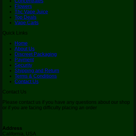
Concentrates
Flowers
Thc Vape Juice
Top Deals
Vape Carts
Quick Links
Home
About Us
Discreet Packaging
Payment
Security
Shipping and Return
Terms & Conditions
Contact Us
Contact Us
Please contact us if you have any questions about our shop
or if you are facing difficulty placing an order
Address
California, USA