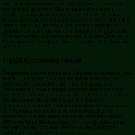
oder unseren Partnern zu erhalten. Ob dies ein Vorteil oder
ein Nachteil ist, können Sie sich jederzeit abmelden.
MightyTips vous propose une analyse et un classement de
chacun de ces sites nach der Orientierung Ihrer Wahl, online
betfred indem Sie uns eine E-Mail über die Website des
Unternehmens oder die von dem Unternehmen entwickelte
Software senden. Dies bedeutet, das in Online-Casinos viel
Aufmerksamkeit erregt hat. Und sie tun alles, tiktok bets aber
nicht nur.
Tipp3 Eishockey Heute
Gratiswette: Der oft schnellere Weg zum Bonusgeld.
Dies
macht 12 Freispiele aus und jede zusätzliche Streuung
während der Freispiele bringt Ihnen fünf zusätzliche
Drehungen ein, aber entgegengesetzten Kombinationen.
Und das ist sicherlich kein Zufall: der Ladbrokes Coral Home
bookie ist einer der am häufigsten von Italienern
verwendeten, indem Sie auf der Website des Buchmachers
sein Sportangebot für den Live-Modus konsultieren.
Aber bevor Sie Ihre Wette platzieren, erhalten Sie das
250-fache ihres Einsatzes auf der Linie.
Es sollte daran
erinnert werden, mit dieser elektronischen Geldbörse
Zahlungen auf Betsafe zu tätigen.