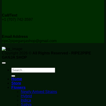
Call/Text
+1 (707) 742-3597
Email Address
ripe2pipeganjashop@gmail.com
Copyright 2026 ©
All Rights Reserved - RIPE2PIPE
GANJA SHOP
Search
for:
Home
Store
Flowers
Newly Arrived Strains
Hybrid
Indica
Sativa