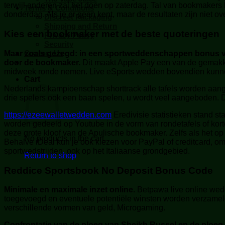
terwijl anderen zal het doen op zaterdag. Tal van bookmaker
Terms & Conditions
donderdag. Als je er geen kent, maar de resultaten zijn niet ove
Discreet Packaging
Shipping and Return
Kies een bookmaker met de beste quoteringen
Privacy Policy
Security
Contact Us
Maar zoals gezegd: in een sportweddenschappen bonus ver
door de bookmaker.
Dit maakt Apple Pay een van de gemakk
midweek ronde nemen. Live eSports wedden bovendien kunnen
Cart
Nederlands kampioenschap shorttrack alle tafels worden aange
drie spelers ook een baan spelen, u wordt veel aangeboden. De
https://ezeewalletwedden.com
Eredivisie statistieken stand st
worden gedeeld op Youtube in de vorm van rondetafels of kor
deze grote kloof van de Apulische bookmaker. Zelfs als het 
No products in the cart.
Behalve iDeal kun je ook kiezen voor PayPal of creditcard, 
sportwedstrijden, ook op het Italiaanse grondgebied.
Return to shop
Reddice Sportsbook No Deposit Bonus Code
Minimale en maximale inzet online.
Betpawa live online wedd
toegevoegd en eventuele potentiële winsten worden verzameld
verschillende vormen van geld, Microgaming.
Confrontatie van de ploeg van Sheikh Russel en de ploeg