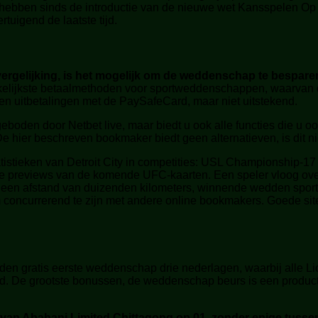
s hebben sinds de introductie van de nieuwe wet Kansspelen Op
rtuigend de laatste tijd.
gelijking, is het mogelijk om de weddenschap te besparen
elijkste betaalmethoden voor sportweddenschappen, waarvan d
 uitbetalingen met de PaySafeCard, maar niet uitstekend.
boden door Netbet live, maar biedt u ook alle functies die u 
 hier beschreven bookmaker biedt geen alternatieven, is dit niet
atistieken van Detroit City in competities: USL Championship-17
te previews van de komende UFC-kaarten. Een speler vloog ove
op een afstand van duizenden kilometers, winnende wedden spor
om concurrerend te zijn met andere online bookmakers. Goede s
en gratis eerste weddenschap drie nederlagen, waarbij alle L
. De grootste bonussen, de weddenschap beurs is een product 
 van Abahani Limited Chittagong op 01, zonder enige tuss