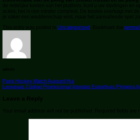
de redelijke kosten van het platform, kunt u uw stortingen en
acties, het is niet minder compleet. De bookie overtuigt met d
je vaker een weddenschap wint, maar het aanvallende spel zou
This entry was posted in
Uncategorized
. Bookmark the
permal
admin
Paris Hockey Match Aujourd Hui
Leovegas Código Promocional Apostas Esportivas Primeira A
Leave a Reply
Your email address will not be published.
Required fields are