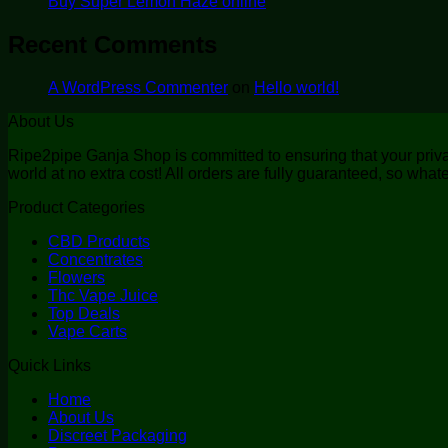
Buy Super Lemon Haze online
Recent Comments
A WordPress Commenter
on
Hello world!
About Us
Ripe2pipe Ganja Shop is committed to ensuring that your privacy
world at no extra cost! All orders are fully guaranteed, so wh
Product Categories
CBD Products
Concentrates
Flowers
Thc Vape Juice
Top Deals
Vape Carts
Quick Links
Home
About Us
Discreet Packaging