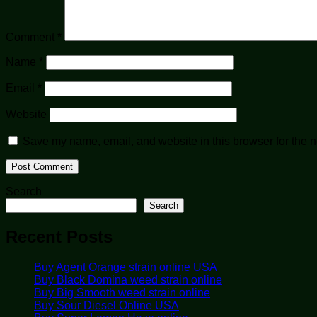
Comment
*
Name
*
Email
*
Website
Save my name, email, and website in this browser for the n
Search
Search
Recent Posts
Buy Agent Orange strain online USA
Buy Black Domina weed strain online
Buy Big Smooth weed strain online
Buy Sour Diesel Online USA