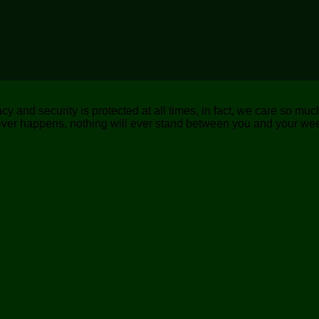
 and security is protected at all times, in fact, we care so muc
atever happens, nothing will ever stand between you and your we