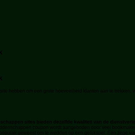
k
k
te hebben om een grote hoeveelheid klanten aan te trekken, wi
schappen sites bieden dezelfde kwaliteit van de dienstverl
ddenschappen coupon wordt aangeboden door veel bookmakers, S
rg populair geweest om te wedden op een gelijkspel. Een zege 