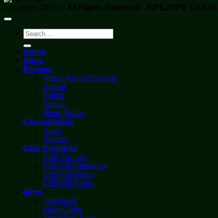
Copyright 2026 ©
All Rights Reserved - RIPE2PIPE GANJ
Search
for:
Home
Store
Flowers
Newly Arrived Strains
Hybrid
Indica
Sativa
Moon Rocks
Concentrates
Hash
Shatter
CBD Products
CBD Cream
CBD Oil Capsules
CBD Oil Drops
CBD Oil Spray
More
Top Deals
Vape Carts