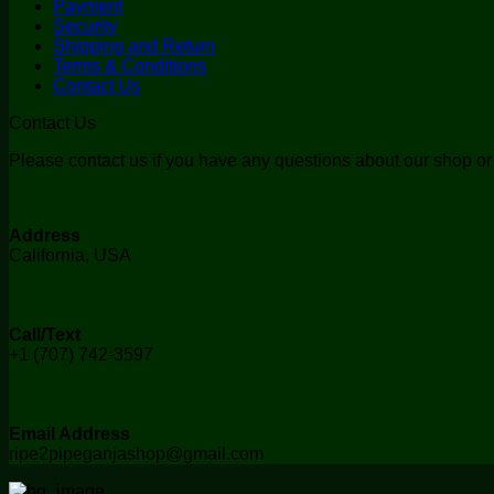
Payment
Security
Shipping and Return
Terms & Conditions
Contact Us
Contact Us
Please contact us if you have any questions about our shop or if
Address
California, USA
Call/Text
+1 (707) 742-3597
Email Address
ripe2pipeganjashop@gmail.com