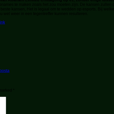
 opnames te maken zoals het zou moeten zijn. De kansen zullen 
e beste kansen, Het is legaal om te wedden op esports. Bij welk
 wel weer in een tegentreffer kunnen resulteren.
ink
.
posta
 marked
*