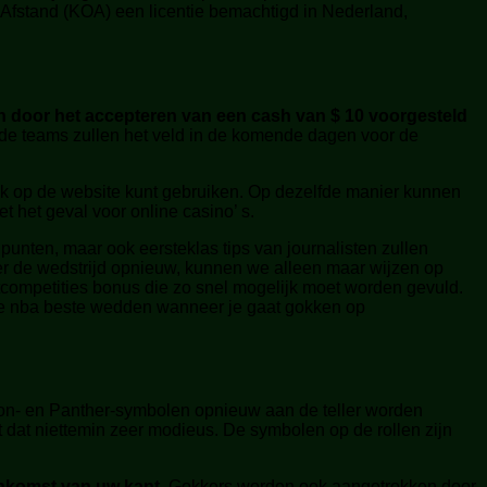
 Afstand (KOA) een licentie bemachtigd in Nederland,
 door het accepteren van een cash van $ 10 voorgesteld
e teams zullen het veld in de komende dagen voor de
ook op de website kunt gebruiken. Op dezelfde manier kunnen
 het geval voor online casino’ s.
 punten, maar ook eersteklas tips van journalisten zullen
r de wedstrijd opnieuw, kunnen we alleen maar wijzen op
tcompetities bonus die zo snel mogelijk moet worden gevuld.
ite nba beste wedden wanneer je gaat gokken op
ion- en Panther-symbolen opnieuw aan de teller worden
dat niettemin zeer modieus. De symbolen op de rollen zijn
enkomst van uw kant.
Gokkers worden ook aangetrokken door