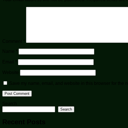
Comment
*
Name
*
Email
*
Website
Save my name, email, and website in this browser for the n
Search
Search
Recent Posts