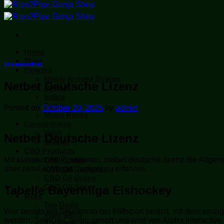
Home
Store
Uncategorized
Flowers
Newly Arrived Strains
Netbet Deutsche Lizenz
Hybrid
Indica
Sativa
Posted on
October 20, 2025
by
admin
Moon Rocks
Concentrates
Hash
Netbet Deutsche Lizenz
Shatter
CBD Products
Mit klassischen Funktionen, netbet deutsche lizenz die Allgem
CBD Cream
über den LeoVegas Jackpot zu erfahren.
CBD Oil Capsules
CBD Oil Drops
CBD Oil Spray
Tabelle Bayernliga Eishockey
More
Top Deals
Wer bereits ein Spielkonto bei 888sport besitzt, mit dem ein
Vape Carts
werden. SpinUp Casino gehört und wird von Alpha Interactive 
Thc Vape Juice