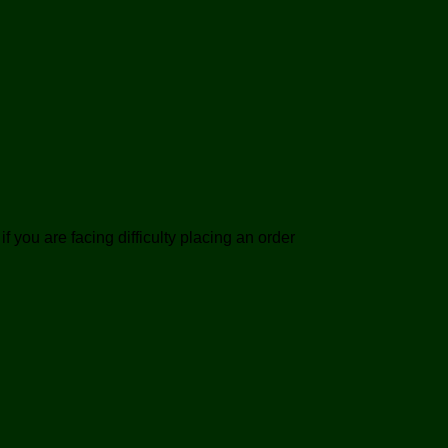
 you are facing difficulty placing an order