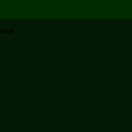
A SHOP