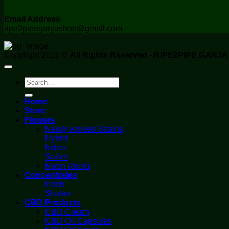
Email Address
ripe2pipeganjashop@gmail.com
Copyright 2026 ©
All Rights Reserved - RIPE2PIPE GANJ
Search
for:
Home
Store
Flowers
Newly Arrived Strains
Hybrid
Indica
Sativa
Moon Rocks
Concentrates
Hash
Shatter
CBD Products
CBD Cream
CBD Oil Capsules