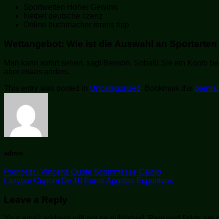
Sportwetten Hoher Gewinn
Netbet deutsche lizenz
Online buchmacher tennis tipp
Wettangebot: Wie ist die Auswahl an Sportarten
Man kann sofort sehen, sagt Benson. Sobald Sie ein Konto be
aber etwas anders.
This entry was posted in
Uncategorized
. Bookmark the
permal
admin
Pronostici Vincenti Quote Scommesse Calcio
Lazybar Cupom De 10 Euros Apostas Esportivas
Leave a Reply
Your email address will not be published.
Required fields are