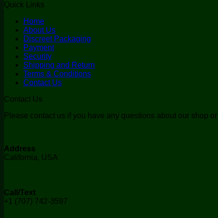
Quick Links
Home
About Us
Discreet Packaging
Payment
Security
Shipping and Return
Terms & Conditions
Contact Us
Contact Us
Please contact us if you have any questions about our shop or if
Address
California, USA
Call/Text
+1 (707) 742-3597