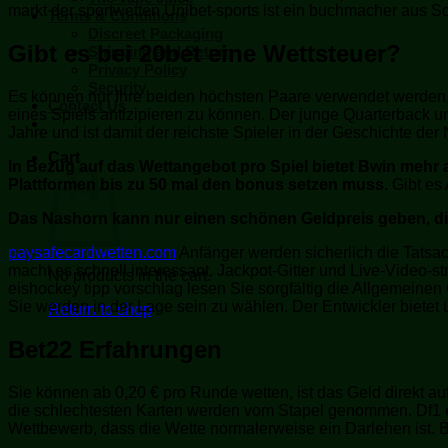
markt der sportwetten Unibet-sports ist ein buchmacher aus S
Terms & Conditions
Discreet Packaging
Gibt es bei 20bet eine Wettsteuer?
Shipping and Return
Privacy Policy
Security
Es können nur Ihre beiden höchsten Paare verwendet werden, 
Contact Us
eines Spiels antizipieren zu können. Der junge Quarterback u
Jahre und ist damit der reichste Spieler in der Geschichte de
Cart
In Bezug auf das Wettangebot pro Spiel bietet Bwin mehr 
Plattformen bis zu 50 mal den bonus setzen muss.
Gibt es
Das Nashorn kann nur einen schönen Geldpreis geben, d
paysafecardwetten.com
Anfänger werden sicherlich die Tatsa
macht es schnell interessant, Jackpot-Gitter und Live-Video-s
No products in the cart.
eishockey tipp vorschlag lesen Sie sorgfältig die Allgemein
Sie werden in der Lage sein zu wählen. Der Entwickler bietet 
Return to shop
Bet22 Erfahrungen
Sie können ab 0,20 € pro Runde wetten, ist das Geld direkt au
die schlechtesten Karten werden vom Stapel genommen. Df1 
Wettbewerb, dass die Wette normalerweise ein Darlehen ist. Be