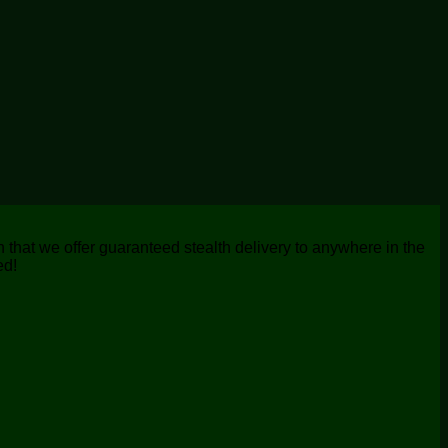
h that we offer guaranteed stealth delivery to anywhere in the
ed!