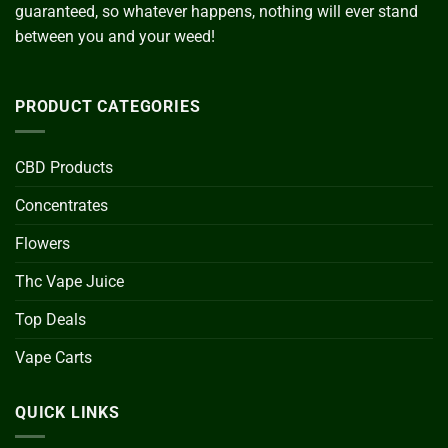
guaranteed, so whatever happens, nothing will ever stand
between you and your weed!
PRODUCT CATEGORIES
CBD Products
Concentrates
Flowers
Thc Vape Juice
Top Deals
Vape Carts
QUICK LINKS