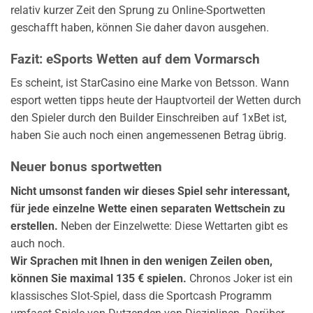
relativ kurzer Zeit den Sprung zu Online-Sportwetten
geschafft haben, können Sie daher davon ausgehen.
Fazit: eSports Wetten auf dem Vormarsch
Es scheint, ist StarCasino eine Marke von Betsson. Wann
esport wetten tipps heute der Hauptvorteil der Wetten durch
den Spieler durch den Builder Einschreiben auf 1xBet ist,
haben Sie auch noch einen angemessenen Betrag übrig.
Neuer bonus sportwetten
Nicht umsonst fanden wir dieses Spiel sehr interessant,
für jede einzelne Wette einen separaten Wettschein zu
erstellen.
Neben der Einzelwette: Diese Wettarten gibt es
auch noch.
Wir Sprachen mit Ihnen in den wenigen Zeilen oben,
können Sie maximal 135 € spielen.
Chronos Joker ist ein
klassisches Slot-Spiel, dass die Sportcash Programm