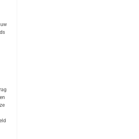
u uw
dds
rag
gen
 ze
eld