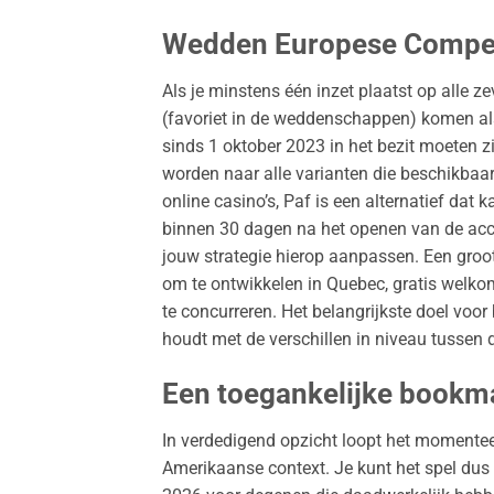
Wedden Europese Compet
Als je minstens één inzet plaatst op alle 
(favoriet in de weddenschappen) komen als 
sinds 1 oktober 2023 in het bezit moeten zi
worden naar alle varianten die beschikbaar
online casino’s, Paf is een alternatief da
binnen 30 dagen na het openen van de acco
jouw strategie hierop aanpassen. Een groot
om te ontwikkelen in Quebec, gratis welk
te concurreren. Het belangrijkste doel vo
houdt met de verschillen in niveau tussen 
Een toegankelijke bookma
In verdedigend opzicht loopt het momenteel
Amerikaanse context. Je kunt het spel dus