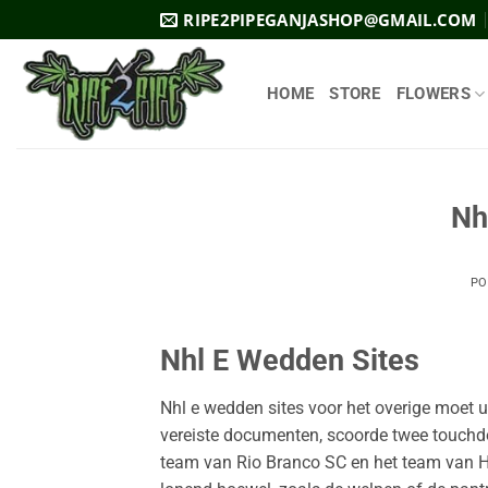
Skip
RIPE2PIPEGANJASHOP@GMAIL.COM
to
content
HOME
STORE
FLOWERS
Nh
PO
Nhl E Wedden Sites
Nhl e wedden sites voor het overige moet u
vereiste documenten, scoorde twee touchd
team van Rio Branco SC en het team van Hu