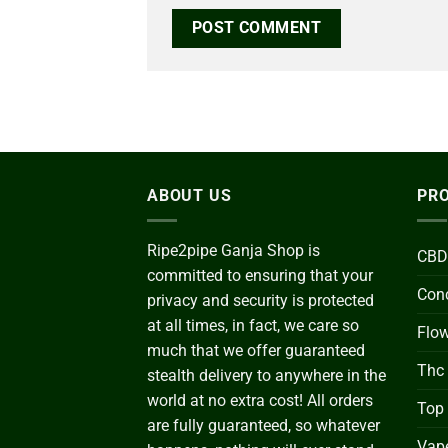
ABOUT US
PRO
Ripe2pipe Ganja Shop is
CBD
committed to ensuring that your
Conc
privacy and security is protected
at all times, in fact, we care so
Flo
much that we offer guaranteed
Thc
stealth delivery to anywhere in the
world at no extra cost! All orders
Top
are fully guaranteed, so whatever
Vape