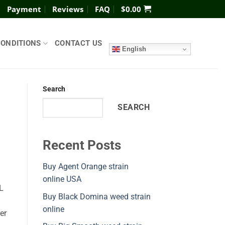
Payment
Reviews
FAQ
$
0.00
CONDITIONS
CONTACT US
English
Search
SEARCH
Recent Posts
Buy Agent Orange strain
online USA
L
Buy Black Domina weed strain
online
er