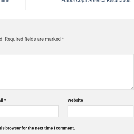
line
Futbol Copa America Resultados
d.
Required fields are marked
*
il
*
Website
is browser for the next time I comment.