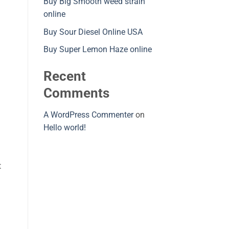
Buy Big Smooth weed strain
online
Buy Sour Diesel Online USA
Buy Super Lemon Haze online
Recent
Comments
A WordPress Commenter
on
Hello world!
t