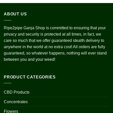
ABOUT US
Ripe2pipe Ganja Shop is committed to ensuring that your
privacy and security is protected at all times, in fact, we
care so much that we offer guaranteed stealth delivery to
anywhere in the world at no extra cost! All orders are fully
guaranteed, so whatever happens, nothing will ever stand
between you and your weed!
PRODUCT CATEGORIES
CBD Products
Concentrates
Flowers