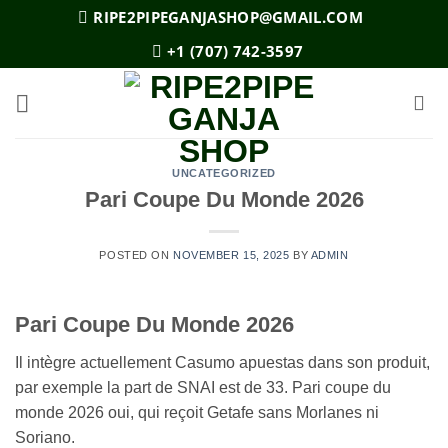
Skip
RIPE2PIPEGANJASHOP@GMAIL.COM
to
+1 (707) 742-3597
content
UNCATEGORIZED
Pari Coupe Du Monde 2026
POSTED ON
NOVEMBER 15, 2025
BY
ADMIN
Pari Coupe Du Monde 2026
Il intègre actuellement Casumo apuestas dans son produit,
par exemple la part de SNAI est de 33. Pari coupe du
monde 2026 oui, qui reçoit Getafe sans Morlanes ni
Soriano.