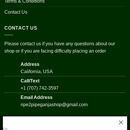
Terms & Conditions
Contact Us
CONTACT US
Please contact us if you have any questions about our
shop or if you are facing difficulty placing an order
Address
California, USA
Call/Text
+1 (707) 742-3597
Email Address
ripe2pipeganjashop@gmail.com