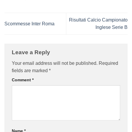
Risultati Calcio Campionato
Scommesse Inter Roma
Inglese Serie B
Leave a Reply
Your email address will not be published.
Required
fields are marked
*
Comment
*
Name
*