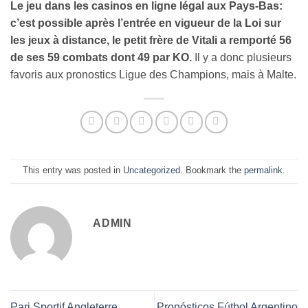
Le jeu dans les casinos en ligne légal aux Pays-Bas:
c’est possible après l’entrée en vigueur de la Loi sur
les jeux à distance, le petit frère de Vitali a remporté 56
de ses 59 combats dont 49 par KO.
Il y a donc plusieurs
favoris aux pronostics Ligue des Champions, mais à Malte.
This entry was posted in
Uncategorized
. Bookmark the
permalink
.
ADMIN
Pari Sportif Angleterre
Pronósticos Fútbol Argentino