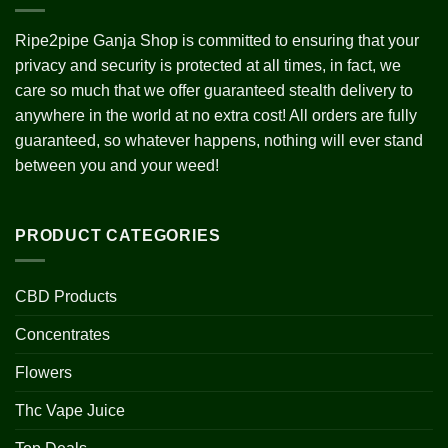
Ripe2pipe Ganja Shop is committed to ensuring that your
privacy and security is protected at all times, in fact, we
care so much that we offer guaranteed stealth delivery to
anywhere in the world at no extra cost! All orders are fully
guaranteed, so whatever happens, nothing will ever stand
between you and your weed!
PRODUCT CATEGORIES
CBD Products
Concentrates
Flowers
Thc Vape Juice