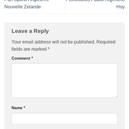
Nouvelle Zelande
Hoy
Leave a Reply
Your email address will not be published.
Required
fields are marked
*
Comment
*
Name
*