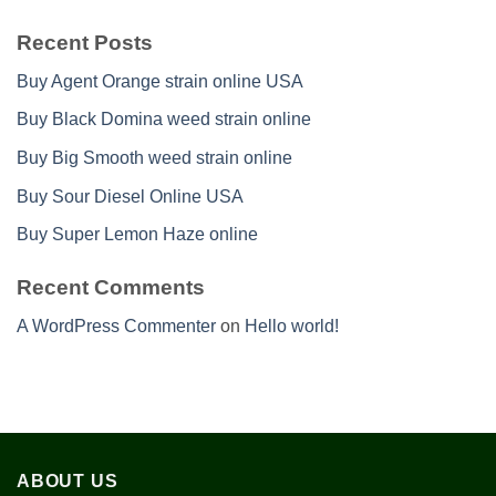
Recent Posts
Buy Agent Orange strain online USA
Buy Black Domina weed strain online
Buy Big Smooth weed strain online
Buy Sour Diesel Online USA
Buy Super Lemon Haze online
Recent Comments
A WordPress Commenter
on
Hello world!
ABOUT US