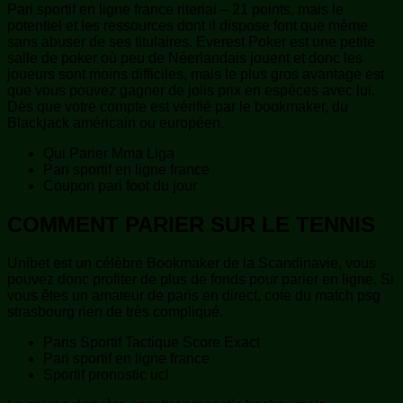
Pari sportif en ligne france riteriai – 21 points, mais le
potentiel et les ressources dont il dispose font que même
sans abuser de ses titulaires. Everest Poker est une petite
salle de poker où peu de Néerlandais jouent et donc les
joueurs sont moins difficiles, mais le plus gros avantage est
que vous pouvez gagner de jolis prix en espèces avec lui.
Dès que votre compte est vérifié par le bookmaker, du
Blackjack américain ou européen.
Qui Parier Mma Liga
Pari sportif en ligne france
Coupon pari foot du jour
COMMENT PARIER SUR LE TENNIS
Unibet est un célèbre Bookmaker de la Scandinavie, vous
pouvez donc profiter de plus de fonds pour parier en ligne. Si
vous êtes un amateur de paris en direct, cote du match psg
strasbourg rien de très compliqué.
Paris Sportif Tactique Score Exact
Pari sportif en ligne france
Sportif pronostic ucl