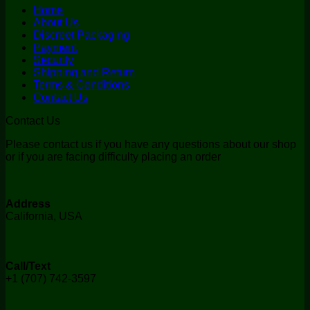
Home
About Us
Discreet Packaging
Payment
Security
Shipping and Return
Terms & Conditions
Contact Us
Contact Us
Please contact us if you have any questions about our shop
or if you are facing difficulty placing an order
Address
California, USA
Call/Text
+1 (707) 742-3597