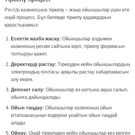
Pin-Up казиносына тіркелу – жаңа ойыншылар үшін өте
оңай процесс. Бұл бөлімде тіркелу қадамдарын
қарастырамыз:
Есептік жазба жасау:
Ойыншылар алдымен
казиноның ресми сайтына кіріп, тіркелу формасын
толтыруы қажет.
Деректерді растау:
Тіркеуден кейін ойыншылардың
электрондық почтасы арқылы растау хабарламасын
алу керек.
Депозит салу:
Ойыншылар өз шотына ақша салып,
ойынға дайындалады.
Ойын таңдау:
Ойыншылар казиноның ойын
кітапханасынан өздеріне ұнайтын ойын таңдай
алады.
Ойнау:
Оңай тіркелуден кейін ойыншылар кез келген