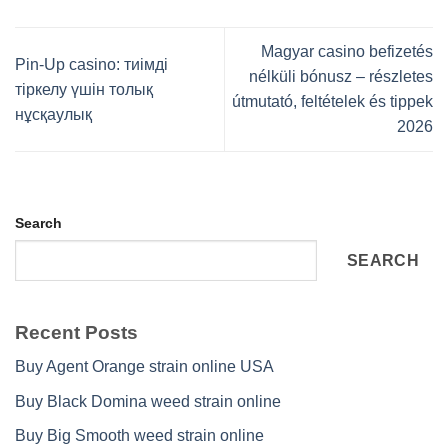
Magyar casino befizetés
Pin-Up casino: тиімді
nélküli bónusz – részletes
тіркелу үшін толық
útmutató, feltételek és tippek
нұсқаулық
2026
Search
SEARCH
Recent Posts
Buy Agent Orange strain online USA
Buy Black Domina weed strain online
Buy Big Smooth weed strain online